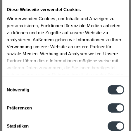
Diese Webseite verwendet Cookies
ab 12,99 € *
Wir verwenden Cookies, um Inhalte und Anzeigen zu
Inhalt:
0.5 Liter (25,98 € * / 1 Liter)
personalisieren, Funktionen für soziale Medien anbieten
inkl. MwSt.
ggf. zzgl. Erschwerniszuschlag
zu können und die Zugriffe auf unsere Website zu
Vorrätig
analysieren. Außerdem geben wir Informationen zu Ihrer
Verwendung unserer Website an unsere Partner für
In den
Warenkorb
soziale Medien, Werbung und Analysen weiter. Unsere
Partner führen diese Informationen möglicherweise mit
Artikel-Nr.:
13312
weiteren Daten zusammen, die Sie ihnen bereitgestellt
Verfügbar in:
haben oder die sie im Rahmen Ihrer Nutzung der Dienste
gesammelt haben.
Einwilligungsauswahl
Beschreibung
Notwendig
mehr
Datenschutzbestimmungen
"Partisan Wodka 0,5l"
Präferenzen
Flaschengröße:
0,5 l
Statistiken
Fragen zum Artikel?