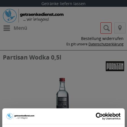
Getränke liefern lassen
Menü
Bestellung widerrufen
Es gilt unsere
Datenschutzerklärung
Partisan Wodka 0,5l