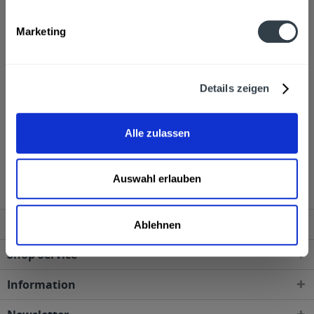
Weitere Artikel von Partisan
Hersteller
Marketing
Partisan Vertriebs GmbH, Lutherstrasse 5, D - 99084 Erfurt
mehr
Partisan Vertriebs GmbH, Lutherstrasse 5, D - 99084 Erfurt
Details zeigen
Alkoholgehalt
40,0% vol
mehr
40,0% vol
Alle zulassen
Partisan Wodka 0,5l wird in den folgenden Regionen,
Städten, Orten und Postleitzahl-Gebieten geliefert
Auswahl erlauben
Service Hotline
Ablehnen
Shop Service
Information