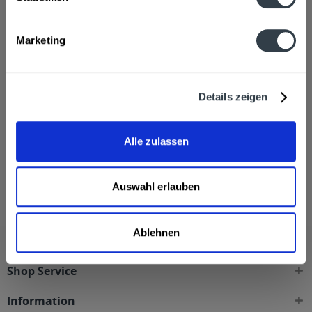
Hersteller
THREE SIXTY VODKA GmbH , Havelchaussee 162, 14055 Berlin
mehr
Marketing
THREE SIXTY VODKA GmbH , Havelchaussee 162, 14055
Berlin
Alkoholgehalt
Details zeigen
37,5% vol
mehr
37,5% vol
Alle zulassen
Three Sixty Vodka 6 x 0,7l wird in den folgenden
Regionen, Städten, Orten und Postleitzahl-Gebieten
geliefert
Auswahl erlauben
Ablehnen
Service Hotline
Shop Service
Information