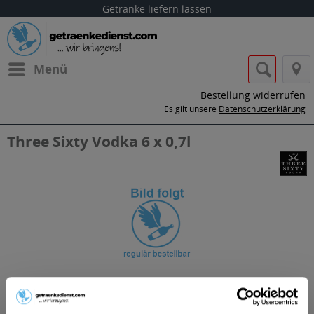
Getränke liefern lassen
Menü
Bestellung widerrufen
Es gilt unsere
Datenschutzerklärung
Three Sixty Vodka 6 x 0,7l