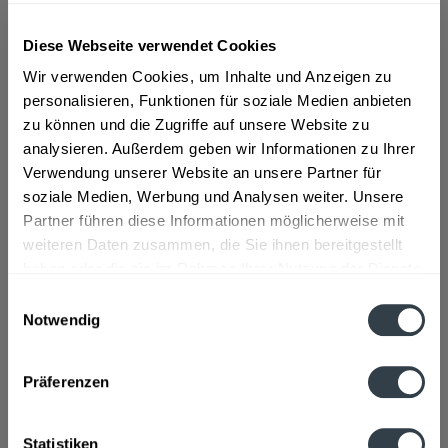
ab 91,49 € *
Diese Webseite verwendet Cookies
Wir verwenden Cookies, um Inhalte und Anzeigen zu
Inhalt:
4.2 Liter (21,78 € * / 1 Liter)
inkl. MwSt.
ggf. zzgl. Erschwerniszuschlag
personalisieren, Funktionen für soziale Medien anbieten
Vorrätig
zu können und die Zugriffe auf unsere Website zu
analysieren. Außerdem geben wir Informationen zu Ihrer
In den
Warenkorb
Verwendung unserer Website an unsere Partner für
soziale Medien, Werbung und Analysen weiter. Unsere
Partner führen diese Informationen möglicherweise mit
Artikel-Nr.:
34052
weiteren Daten zusammen, die Sie ihnen bereitgestellt
Verfügbar in:
haben oder die sie im Rahmen Ihrer Nutzung der Dienste
Beschreibung
gesammelt haben.
Einwilligungsauswahl
mehr
Notwendig
Datenschutzbestimmungen
"Three Sixty Vodka 6 x 0,7l"
Präferenzen
Flaschengröße:
0,7 - 0,75 l
Fragen zum Artikel?
Weitere Artikel von Three Sixty
Statistiken