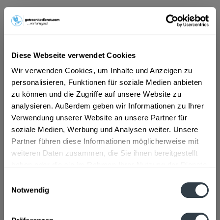
ab 8,79 € *
Inhalt:
6 Liter (1,47 € * / 1 Liter)
inkl. MwSt.
ggf. zzgl. Erschwerniszuschlag
Diese Webseite verwendet Cookies
Vorrätig
MEHRWEG
Wir verwenden Cookies, um Inhalte und Anzeigen zu
personalisieren, Funktionen für soziale Medien anbieten
+2,86 € Pfand
zu können und die Zugriffe auf unsere Website zu
analysieren. Außerdem geben wir Informationen zu Ihrer
In den
Warenkorb
Verwendung unserer Website an unsere Partner für
soziale Medien, Werbung und Analysen weiter. Unsere
Artikel-Nr.:
32017
Partner führen diese Informationen möglicherweise mit
Verfügbar in:
weiteren Daten zusammen, die Sie ihnen bereitgestellt
haben oder die sie im Rahmen Ihrer Nutzung der Dienste
Beschreibung
gesammelt haben.
Einwilligungsauswahl
mehr
Notwendig
Datenschutzbestimmungen
Zutaten und Allergene