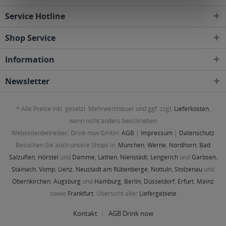
Service Hotline
Shop Service
Information
Newsletter
* Alle Preise inkl. gesetzl. Mehrwertsteuer und ggf. zzgl.
Lieferkosten
,
wenn nicht anders beschrieben
Webseitenbetreiber: Drink now GmbH:
AGB
|
Impressum
|
Datenschutz
Besuchen Sie auch unsere Shops in:
München
,
Werne
,
Nordhorn
,
Bad
Salzuflen
,
Hörstel
und
Damme
,
Lathen
,
Nienstädt
,
Lengerich
und
Garbsen
,
Stainach
,
Vomp
,
Lienz
,
Neustadt am Rübenberge
,
Nottuln
,
Stolzenau
und
Obernkirchen
,
Augsburg
und
Hamburg
,
Berlin
,
Düsseldorf
,
Erfurt
,
Mainz
sowie
Frankfurt
. Übersicht aller
Liefergebiete
Kontakt
AGB Drink now