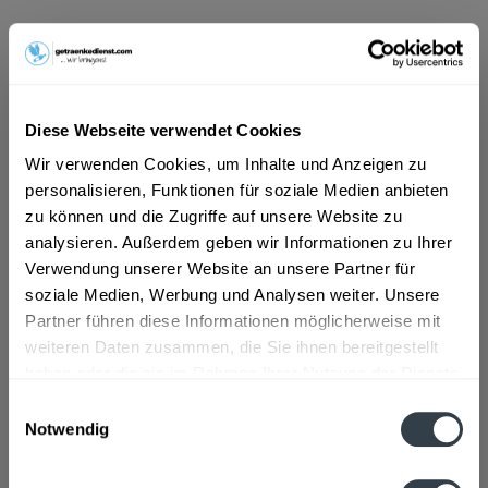
ab 22,49 € *
Inhalt:
10 Liter (2,25 € * / 1 Liter)
inkl. MwSt.
ggf. zzgl. Erschwerniszuschlag
Diese Webseite verwendet Cookies
Vorrätig
MEHRWEG
Wir verwenden Cookies, um Inhalte und Anzeigen zu
+3,10 € Pfand
personalisieren, Funktionen für soziale Medien anbieten
zu können und die Zugriffe auf unsere Website zu
analysieren. Außerdem geben wir Informationen zu Ihrer
In den
Warenkorb
Verwendung unserer Website an unsere Partner für
soziale Medien, Werbung und Analysen weiter. Unsere
Artikel-Nr.:
33998
Partner führen diese Informationen möglicherweise mit
Verfügbar in:
weiteren Daten zusammen, die Sie ihnen bereitgestellt
Beschreibung
haben oder die sie im Rahmen Ihrer Nutzung der Dienste
mehr
gesammelt haben.
Einwilligungsauswahl
Notwendig
"Tettnanger Kronen-Bier 20 x 0,5l"
Datenschutzbestimmungen
Flaschengröße:
0,5 l