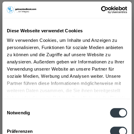
ab 16,59 € *
Inhalt:
7.92 Liter (2,10 € * / 1 Liter)
inkl. MwSt.
ggf. zzgl. Erschwerniszuschlag
Diese Webseite verwendet Cookies
Vorrätig
Wir verwenden Cookies, um Inhalte und Anzeigen zu
MEHRWEG
personalisieren, Funktionen für soziale Medien anbieten
+3,42 € Pfand
zu können und die Zugriffe auf unsere Website zu
analysieren. Außerdem geben wir Informationen zu Ihrer
In den
Warenkorb
Verwendung unserer Website an unsere Partner für
soziale Medien, Werbung und Analysen weiter. Unsere
Artikel-Nr.:
34240
Partner führen diese Informationen möglicherweise mit
Verfügbar in:
weiteren Daten zusammen, die Sie ihnen bereitgestellt
haben oder die sie im Rahmen Ihrer Nutzung der Dienste
gesammelt haben.
Beschreibung
Einwilligungsauswahl
Notwendig
mehr
Datenschutzbestimmungen
Zutaten und Allergene
Präferenzen