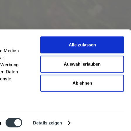
Alle zulassen
le Medien
ir
Auswahl erlauben
, Werbung
ren Daten
ienste
Ablehnen
eschrieben
len
,
Hörstel
und
Damme
,
Lathen
,
Nienstädt
,
Lengerich
und
Garbsen
,
urt
,
Mainz
sowie
Frankfurt
. Übersicht aller
Liefergebiete
g
Details zeigen