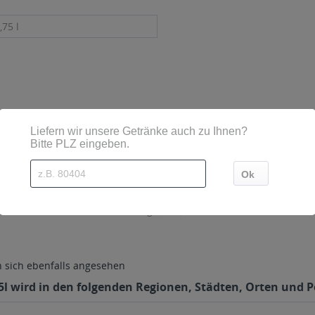
,75 l
re versetzt
sind diese mittels Großbuchstaben besonders hervorgehoben
senwinkel 3 38889 Blankenburg (Harz)
sich ebenfalls angesehen
 wird in den folgenden Regionen, Städten, Orten und Po