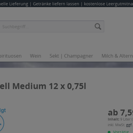
elle Lieferung |
Getränke liefern lassen
| kostenlose Leergutmit
pirituosen
Wein
Sekt | Champagner
Milch & Alter
ll Medium 12 x 0,75l
ab 7,5
Inhalt:
9 Liter 
inkl. MwSt.
ggf.
Vorrätig