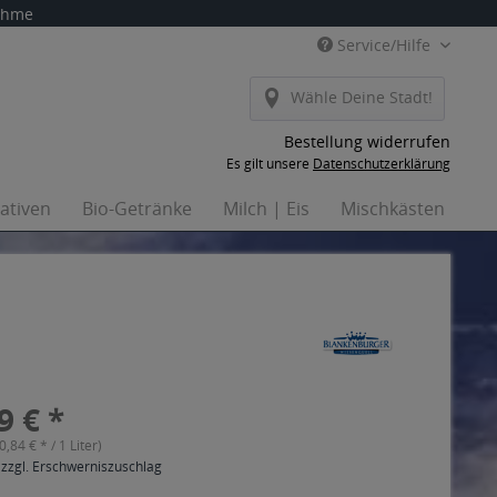
nahme
Service/Hilfe
Wähle Deine Stadt!
Bestellung widerrufen
Es gilt unsere
Datenschutzerklärung
nativen
Bio-Getränke
Milch | Eis
Mischkästen
Ha
9 € *
(0,84 € * / 1 Liter)
 zzgl. Erschwerniszuschlag