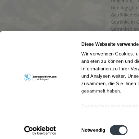
Umgebung - 
Lieblingsget
Getränkediens
Getränke in G
Getränkedien
zuverlässige
und Umgebu
Diese Webseite verwende
Getränkeliefe
Wir verwenden Cookies, um
Liefergebiet
anbieten zu können und di
Lieferservice
Informationen zu Ihrer Ve
Wir liefern G
und Analysen weiter. Unse
Kontakt
zusammen, die Sie ihnen b
Newsletter
gesammelt haben.
Datenschutzbestimmung
* Alle Pre
Webseitenbetreiber: Drink now GmbH:
AGB
|
Impressum
|
Datensc
Einwilligungsauswahl
Stainach
,
Vomp
,
Lienz
,
Neustadt am Rübenberge
,
Nottu
Notwendig