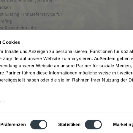
Der bequeme Weg zu Ihren
ränken
t Grafing - Ihr Lieferservice für
rafing
st Rosenheim - Ihr
r Getränkeservice in Rosenheim
ng
t Cookies
rung in Starnberg
 Inhalte und Anzeigen zu personalisieren, Funktionen für sozia
e Zugriffe auf unsere Website zu analysieren. Außerdem geben w
 für Getränke
rwendung unserer Website an unsere Partner für soziale Medien
etränke
re Partner führen diese Informationen möglicherweise mit weite
ereitgestellt haben oder die sie im Rahmen Ihrer Nutzung der D
en
ise inkl. gesetzl. Mehrwertsteuer und ggf. zzgl.
Lieferkosten
, wenn nicht anders b
hutz
Besuchen Sie auch unsere Shops in:
München
,
Werne
,
Nordhorn
,
Bad Salzuf
ln
,
Stolzenau
und
Obernkirchen
,
Augsburg
und
Hamburg
,
Berlin
,
Düsseldorf
,
Erf
Präferenzen
Statistiken
Marketin