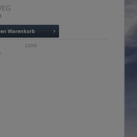
WEG
d
den
Warenkorb
23205
: