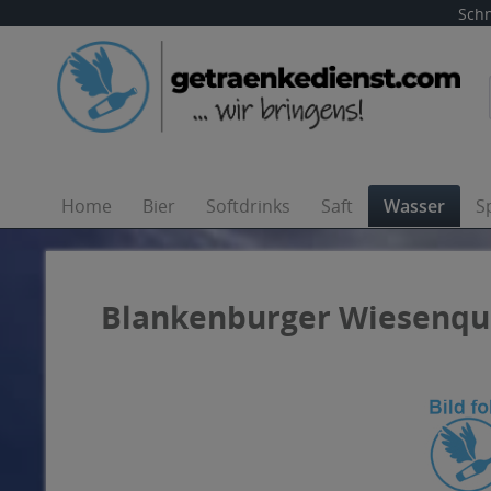
Schn
Home
Bier
Softdrinks
Saft
Wasser
S
Blankenburger Wiesenque