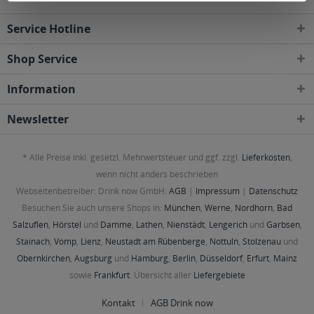
Service Hotline
Shop Service
Information
Newsletter
* Alle Preise inkl. gesetzl. Mehrwertsteuer und ggf. zzgl.
Lieferkosten
,
wenn nicht anders beschrieben
Webseitenbetreiber: Drink now GmbH:
AGB
|
Impressum
|
Datenschutz
Besuchen Sie auch unsere Shops in:
München
,
Werne
,
Nordhorn
,
Bad
Salzuflen
,
Hörstel
und
Damme
,
Lathen
,
Nienstädt
,
Lengerich
und
Garbsen
,
Stainach
,
Vomp
,
Lienz
,
Neustadt am Rübenberge
,
Nottuln
,
Stolzenau
und
Obernkirchen
,
Augsburg
und
Hamburg
,
Berlin
,
Düsseldorf
,
Erfurt
,
Mainz
sowie
Frankfurt
. Übersicht aller
Liefergebiete
Kontakt
AGB Drink now