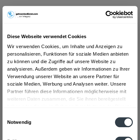
ab 5,99 € *
Inhalt:
5.5 Liter (1,09 € * / 1 Liter)
inkl. MwSt.
ggf. zzgl. Erschwerniszuschlag
Diese Webseite verwendet Cookies
Vorrätig
MEHRWEG
Wir verwenden Cookies, um Inhalte und Anzeigen zu
personalisieren, Funktionen für soziale Medien anbieten
+4,25 € Pfand
zu können und die Zugriffe auf unsere Website zu
analysieren. Außerdem geben wir Informationen zu Ihrer
In den
Warenkorb
Verwendung unserer Website an unsere Partner für
soziale Medien, Werbung und Analysen weiter. Unsere
Artikel-Nr.:
24317
Partner führen diese Informationen möglicherweise mit
Verfügbar in:
weiteren Daten zusammen, die Sie ihnen bereitgestellt
Beschreibung
haben oder die sie im Rahmen Ihrer Nutzung der Dienste
mehr
gesammelt haben.
Einwilligungsauswahl
Notwendig
"Dietenbronner Quelle Medium 11 x 0,5l"
Datenschutzbestimmungen