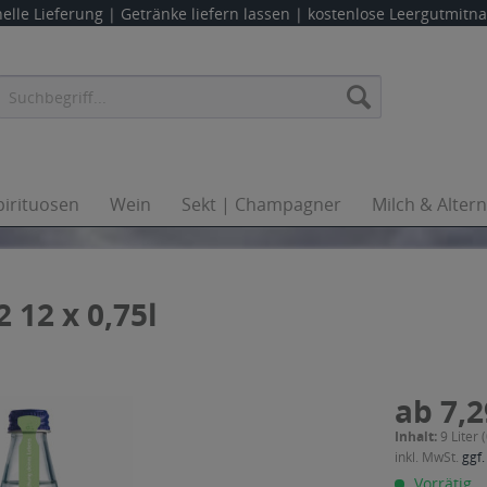
elle Lieferung |
Getränke liefern lassen
| kostenlose Leergutmit
pirituosen
Wein
Sekt | Champagner
Milch & Alter
 12 x 0,75l
ab 7,2
Inhalt:
9 Liter 
inkl. MwSt.
ggf.
Vorrätig