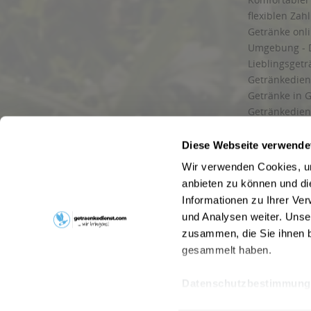
flexiblen Zah
Getränke onl
Umgebung - 
Lieblingsget
Getränkediens
Getränke in G
Getränkedien
zuverlässige
und Umgebu
Diese Webseite verwende
Getränkeliefe
Wir verwenden Cookies, um
Liefergebiet
anbieten zu können und di
Lieferservice
Informationen zu Ihrer Ve
Wir liefern G
und Analysen weiter. Unse
Kontakt
zusammen, die Sie ihnen b
Newsletter
gesammelt haben.
Datenschutzbestimmung
* Alle Pre