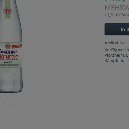
MEHR
+3,30 € Pfan
In 
Artikel-Nr.:
Verfügbar in
Pforzheim
,
E
Kämpfelbac