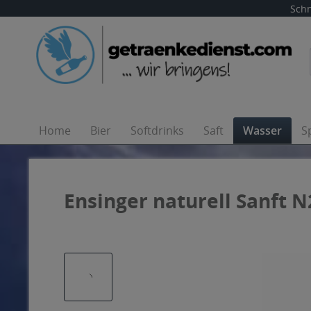
Schn
Home
Bier
Softdrinks
Saft
Wasser
S
Ensinger naturell Sanft N2