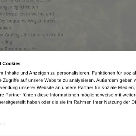
lungsmöglichkeiten
ine bestellen in Werne und
Der bequeme Weg zu Ihren
ränken
t Grafing - Ihr Lieferservice für
rafing
st Rosenheim - Ihr
r Getränkeservice in Rosenheim
ng
t Cookies
rung in Starnberg
 Inhalte und Anzeigen zu personalisieren, Funktionen für sozia
e Zugriffe auf unsere Website zu analysieren. Außerdem geben w
 für Getränke
rwendung unserer Website an unsere Partner für soziale Medien
etränke
re Partner führen diese Informationen möglicherweise mit weite
ereitgestellt haben oder die sie im Rahmen Ihrer Nutzung der D
en
ise inkl. gesetzl. Mehrwertsteuer und ggf. zzgl.
Lieferkosten
, wenn nicht anders b