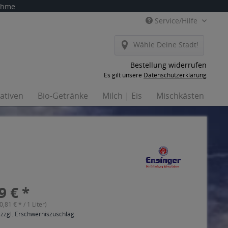
nahme
Service/Hilfe
Wähle Deine Stadt!
Bestellung widerrufen
Es gilt unsere
Datenschutzerklärung
nativen
Bio-Getränke
Milch | Eis
Mischkästen
Ha
9 € *
(0,81 € * / 1 Liter)
 zzgl. Erschwerniszuschlag