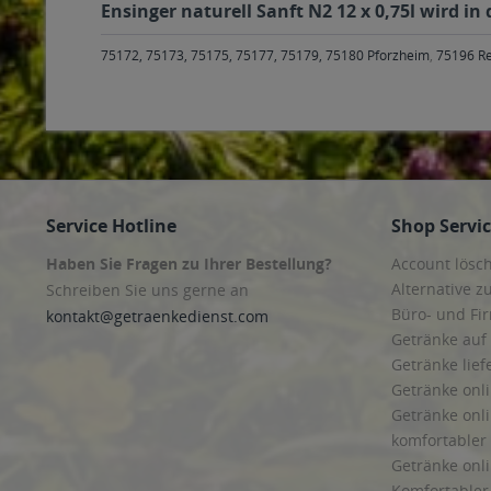
Ensinger naturell Sanft N2 12 x 0,75l wird i
75172, 75173, 75175, 75177, 75179, 75180 Pforzheim
,
75196 R
Service Hotline
Shop Servi
Haben Sie Fragen zu Ihrer Bestellung?
Account lösc
Alternative z
Schreiben Sie uns gerne an
Büro- und F
kontakt@getraenkedienst.com
Getränke auf
Getränke lief
Getränke onli
Getränke onli
komfortabler 
Getränke onli
Komfortabler 