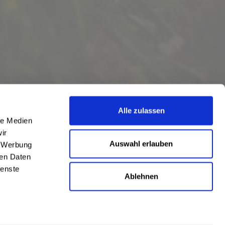
Alle zulassen
le Medien
ir
Auswahl erlauben
, Werbung
ren Daten
ienste
Ablehnen
eschrieben