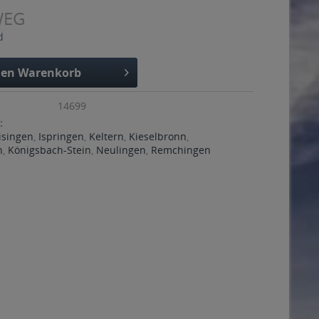
WEG
d
den
Warenkorb
14699
:
isingen
,
Ispringen
,
Keltern
,
Kieselbronn
,
h
,
Königsbach-Stein
,
Neulingen
,
Remchingen