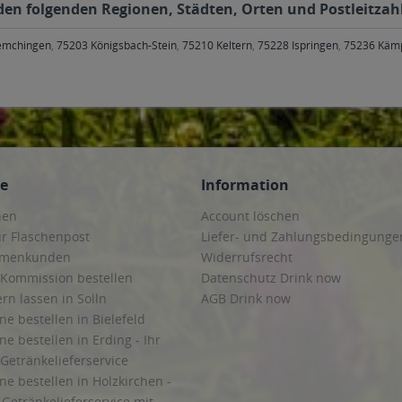
n den folgenden Regionen, Städten, Orten und Postleitzahl
emchingen
,
75203 Königsbach-Stein
,
75210 Keltern
,
75228 Ispringen
,
75236 Käm
ce
Information
hen
Account löschen
ur Flaschenpost
Liefer- und Zahlungsbedingunge
irmenkunden
Widerrufsrecht
 Kommission bestellen
Datenschutz Drink now
ern lassen in Solln
AGB Drink now
ne bestellen in Bielefeld
ne bestellen in Erding - Ihr
Getränkelieferservice
ne bestellen in Holzkirchen -
Getränkelieferservice mit