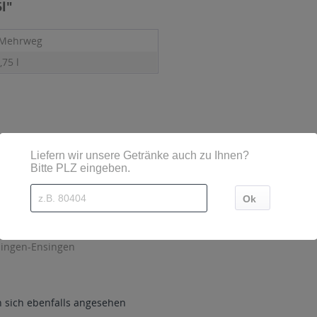
5l"
 Mehrweg
,75 l
etzt
sind diese mittels Großbuchstaben besonders hervorgehoben
hingen-Ensingen
sich ebenfalls angesehen