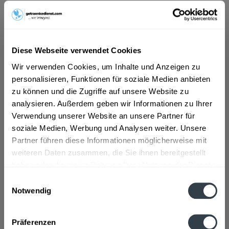
ab 6,60 € *
Inhalt:
10 Liter (0,66 € * / 1 Liter)
inkl. MwSt.
ggf. zzgl. Erschwerniszuschlag
Diese Webseite verwendet Cookies
Vorrätig
Wir verwenden Cookies, um Inhalte und Anzeigen zu
MEHRWEG
personalisieren, Funktionen für soziale Medien anbieten
+3,10 € Pfand
zu können und die Zugriffe auf unsere Website zu
analysieren. Außerdem geben wir Informationen zu Ihrer
In den
Warenkorb
Verwendung unserer Website an unsere Partner für
soziale Medien, Werbung und Analysen weiter. Unsere
Partner führen diese Informationen möglicherweise mit
Artikel-Nr.:
20199
weiteren Daten zusammen, die Sie ihnen bereitgestellt
Verfügbar in:
Garmisch-Partenkirchen
,
Farchant
,
Grainau
,
Klais
,
Krün
,
haben oder die sie im Rahmen Ihrer Nutzung der Dienste
Mittenwald
,
Oberau
,
Wallgau
gesammelt haben.
Einwilligungsauswahl
Notwendig
Beschreibung
Datenschutzbestimmungen
mehr
Präferenzen