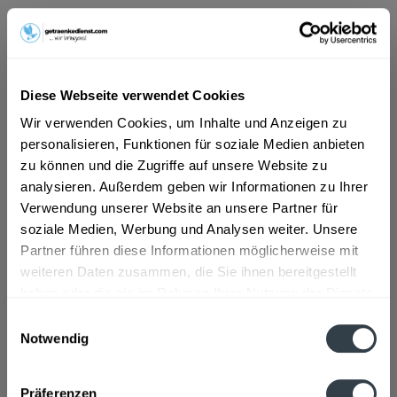
ab 101,01 € *
Inhalt:
9 Liter (11,22 € * / 1 Liter)
inkl. MwSt.
ggf. zzgl. Erschwerniszuschlag
Diese Webseite verwendet Cookies
Vorrätig
Wir verwenden Cookies, um Inhalte und Anzeigen zu
MEHRWEG
personalisieren, Funktionen für soziale Medien anbieten
+2,40 € Pfand
zu können und die Zugriffe auf unsere Website zu
analysieren. Außerdem geben wir Informationen zu Ihrer
In den
Warenkorb
Verwendung unserer Website an unsere Partner für
soziale Medien, Werbung und Analysen weiter. Unsere
Artikel-Nr.:
26052
Partner führen diese Informationen möglicherweise mit
Verfügbar in:
weiteren Daten zusammen, die Sie ihnen bereitgestellt
haben oder die sie im Rahmen Ihrer Nutzung der Dienste
Beschreibung
gesammelt haben.
mehr
Einwilligungsauswahl
Notwendig
"Glashäger Sanft 6 x 1,5l"
Datenschutzbestimmungen
Präferenzen