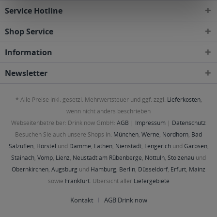
Service Hotline
Shop Service
Information
Newsletter
* Alle Preise inkl. gesetzl. Mehrwertsteuer und ggf. zzgl.
Lieferkosten
,
wenn nicht anders beschrieben
Webseitenbetreiber: Drink now GmbH:
AGB
|
Impressum
|
Datenschutz
Besuchen Sie auch unsere Shops in:
München
,
Werne
,
Nordhorn
,
Bad
Salzuflen
,
Hörstel
und
Damme
,
Lathen
,
Nienstädt
,
Lengerich
und
Garbsen
,
Stainach
,
Vomp
,
Lienz
,
Neustadt am Rübenberge
,
Nottuln
,
Stolzenau
und
Obernkirchen
,
Augsburg
und
Hamburg
,
Berlin
,
Düsseldorf
,
Erfurt
,
Mainz
sowie
Frankfurt
. Übersicht aller
Liefergebiete
Kontakt
AGB Drink now