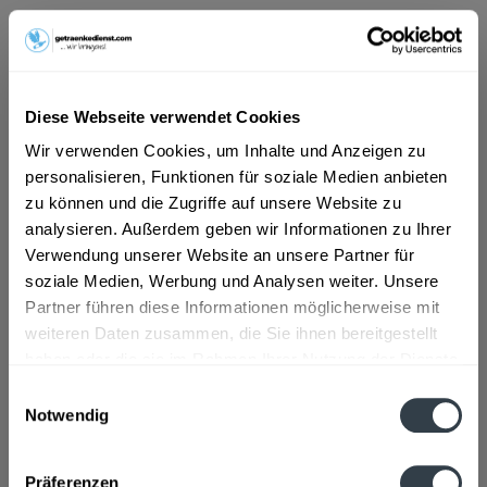
ab 7,39 € *
Inhalt:
8.4 Liter (0,88 € * / 1 Liter)
inkl. MwSt.
ggf. zzgl. Erschwerniszuschlag
Diese Webseite verwendet Cookies
Vorrätig
Wir verwenden Cookies, um Inhalte und Anzeigen zu
MEHRWEG
personalisieren, Funktionen für soziale Medien anbieten
+3,30 € Pfand
zu können und die Zugriffe auf unsere Website zu
analysieren. Außerdem geben wir Informationen zu Ihrer
In den
Warenkorb
Verwendung unserer Website an unsere Partner für
soziale Medien, Werbung und Analysen weiter. Unsere
Artikel-Nr.:
26200
Partner führen diese Informationen möglicherweise mit
Verfügbar in:
weiteren Daten zusammen, die Sie ihnen bereitgestellt
haben oder die sie im Rahmen Ihrer Nutzung der Dienste
Beschreibung
gesammelt haben.
mehr
Einwilligungsauswahl
Notwendig
"Göppinger Medium 12 x 0,7l"
Datenschutzbestimmungen
Präferenzen