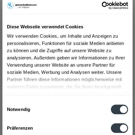
ab 9,99 € *
Inhalt:
12 Liter (0,83 € * / 1 Liter)
Diese Webseite verwendet Cookies
inkl. MwSt.
ggf. zzgl. Erschwerniszuschlag
Vorrätig
Wir verwenden Cookies, um Inhalte und Anzeigen zu
MEHRWEG
personalisieren, Funktionen für soziale Medien anbieten
zu können und die Zugriffe auf unsere Website zu
+3,30 € Pfand
analysieren. Außerdem geben wir Informationen zu Ihrer
Verwendung unserer Website an unsere Partner für
In den
Warenkorb
soziale Medien, Werbung und Analysen weiter. Unsere
Partner führen diese Informationen möglicherweise mit
Artikel-Nr.:
26799
weiteren Daten zusammen, die Sie ihnen bereitgestellt
Verfügbar in:
haben oder die sie im Rahmen Ihrer Nutzung der Dienste
gesammelt haben.
Beschreibung
Einwilligungsauswahl
mehr
Notwendig
Datenschutzbestimmungen
"Harzer Grauhof Medium 12 x 1l"
Präferenzen