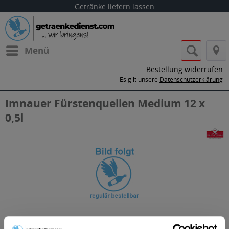
Getränke liefern lassen
Menü
Bestellung widerrufen
Es gilt unsere
Datenschutzerklärung
Imnauer Fürstenquellen Medium 12 x
0,5l