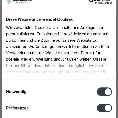
ab 6,09 € *
Diese Webseite verwendet Cookies
Inhalt:
6 Liter (1,02 € * / 1 Liter)
Wir verwenden Cookies, um Inhalte und Anzeigen zu
inkl. MwSt.
ggf. zzgl. Erschwerniszuschlag
personalisieren, Funktionen für soziale Medien anbieten
Vorrätig
zu können und die Zugriffe auf unsere Website zu
MEHRWEG
analysieren. Außerdem geben wir Informationen zu Ihrer
+3,30 € Pfand
Verwendung unserer Website an unsere Partner für
soziale Medien, Werbung und Analysen weiter. Unsere
In den
Warenkorb
Partner führen diese Informationen möglicherweise mit
weiteren Daten zusammen, die Sie ihnen bereitgestellt
haben oder die sie im Rahmen Ihrer Nutzung der Dienste
Artikel-Nr.:
27782
gesammelt haben.
Verfügbar in:
Einwilligungsauswahl
Notwendig
Datenschutzbestimmungen
Beschreibung
mehr
Präferenzen