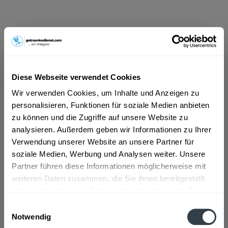
ab 9,85 € *
Inhalt:
9 Liter (1,09 € * / 1 Liter)
inkl. MwSt.
ggf. zzgl. Erschwerniszuschlag
Vorrätig
Diese Webseite verwendet Cookies
MEHRWEG
Wir verwenden Cookies, um Inhalte und Anzeigen zu
+3,30 € Pfand
personalisieren, Funktionen für soziale Medien anbieten
zu können und die Zugriffe auf unsere Website zu
In den
Warenkorb
analysieren. Außerdem geben wir Informationen zu Ihrer
Verwendung unserer Website an unsere Partner für
Artikel-Nr.:
32215
soziale Medien, Werbung und Analysen weiter. Unsere
Verfügbar in:
Partner führen diese Informationen möglicherweise mit
Frankfurt am Main
,
Hanau
,
Oberursel
,
Dreieich
,
Maintal
,
Neu-
weiteren Daten zusammen, die Sie ihnen bereitgestellt
Isenburg
,
Bad Vilbel
,
Eschborn
,
Bruchköbel
,
Erlensee
,
haben oder die sie im Rahmen Ihrer Nutzung der Dienste
Hammersbach
,
Langenselbold
,
Neuberg
,
Offenbach
,
Rodenbach
,
Steinbach (Taunus)
gesammelt haben.
Einwilligungsauswahl
Notwendig
Datenschutzbestimmungen