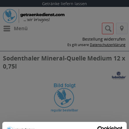
Getränke liefern lassen
Menü
Bestellung widerrufen
Es gilt unsere
Datenschutzerklärung
Sodenthaler Mineral-Quelle Medium 12 x
0,75l