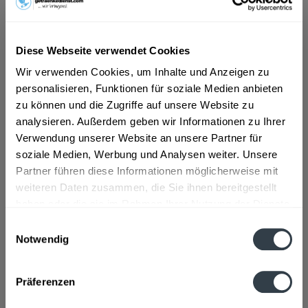
ab 6,79 € *
Diese Webseite verwendet Cookies
Inhalt:
9 Liter (0,75 € * / 1 Liter)
Wir verwenden Cookies, um Inhalte und Anzeigen zu
inkl. MwSt.
ggf. zzgl. Erschwerniszuschlag
personalisieren, Funktionen für soziale Medien anbieten
Vorrätig
zu können und die Zugriffe auf unsere Website zu
MEHRWEG
analysieren. Außerdem geben wir Informationen zu Ihrer
+3,30 € Pfand
Verwendung unserer Website an unsere Partner für
soziale Medien, Werbung und Analysen weiter. Unsere
In den
Warenkorb
Partner führen diese Informationen möglicherweise mit
weiteren Daten zusammen, die Sie ihnen bereitgestellt
haben oder die sie im Rahmen Ihrer Nutzung der Dienste
Artikel-Nr.:
33369
gesammelt haben.
Verfügbar in:
Einwilligungsauswahl
Notwendig
Datenschutzbestimmungen
Beschreibung
mehr
Präferenzen