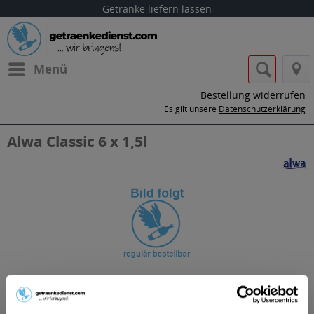
Getränke liefern lassen
Menü
Bestellung widerrufen
Es gilt unsere
Datenschutzerklärung
Alwa Classic 6 x 1,5l