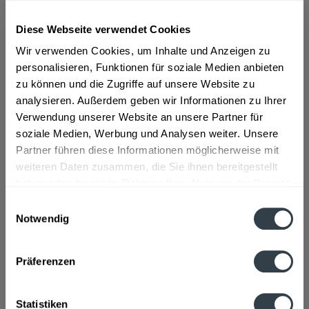
Diese Webseite verwendet Cookies
ab 5,49 € *
Wir verwenden Cookies, um Inhalte und Anzeigen zu
Inhalt:
9 Liter (0,61 € * / 1 Liter)
inkl. MwSt.
ggf. zzgl. Erschwerniszuschlag
personalisieren, Funktionen für soziale Medien anbieten
Vorrätig
zu können und die Zugriffe auf unsere Website zu
EINWEG
analysieren. Außerdem geben wir Informationen zu Ihrer
Verwendung unserer Website an unsere Partner für
+1,50 € Pfand
soziale Medien, Werbung und Analysen weiter. Unsere
Partner führen diese Informationen möglicherweise mit
In den
Warenkorb
weiteren Daten zusammen, die Sie ihnen bereitgestellt
haben oder die sie im Rahmen Ihrer Nutzung der Dienste
Artikel-Nr.:
21526
gesammelt haben.
Einwilligungsauswahl
Verfügbar in:
Notwendig
Datenschutzbestimmungen
Beschreibung
Präferenzen
mehr
Zutaten und Allergene
Statistiken