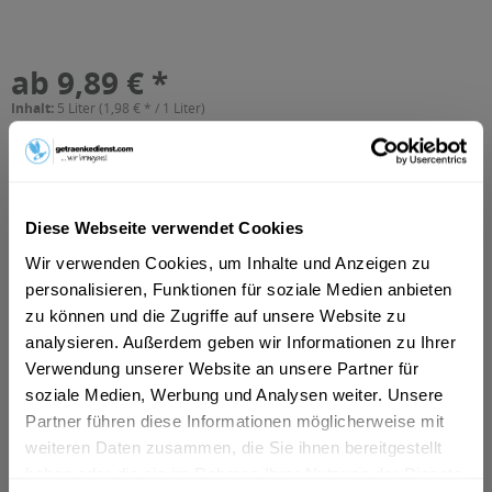
ab 9,89 € *
Inhalt:
5 Liter (1,98 € * / 1 Liter)
inkl. MwSt.
ggf. zzgl. Erschwerniszuschlag
Vorrätig
MEHRWEG
+3,75 € Pfand
Diese Webseite verwendet Cookies
Wir verwenden Cookies, um Inhalte und Anzeigen zu
In den
Warenkorb
personalisieren, Funktionen für soziale Medien anbieten
zu können und die Zugriffe auf unsere Website zu
Artikel-Nr.:
24923
analysieren. Außerdem geben wir Informationen zu Ihrer
Verfügbar in:
Verwendung unserer Website an unsere Partner für
Frankfurt am Main
,
Hanau
,
Oberursel
,
Dreieich
,
Maintal
,
Neu-
soziale Medien, Werbung und Analysen weiter. Unsere
Isenburg
,
Bad Vilbel
,
Eschborn
,
Bruchköbel
,
Erlensee
,
Hammersbach
,
Langenselbold
,
Neuberg
,
Offenbach
,
Partner führen diese Informationen möglicherweise mit
Rodenbach
,
Steinbach (Taunus)
weiteren Daten zusammen, die Sie ihnen bereitgestellt
haben oder die sie im Rahmen Ihrer Nutzung der Dienste
Beschreibung