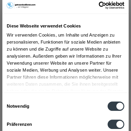
ab 4,39 € *
Inhalt:
8.4 Liter (0,52 € * / 1 Liter)
Diese Webseite verwendet Cookies
inkl. MwSt.
ggf. zzgl. Erschwerniszuschlag
Vorrätig
Wir verwenden Cookies, um Inhalte und Anzeigen zu
MEHRWEG
personalisieren, Funktionen für soziale Medien anbieten
zu können und die Zugriffe auf unsere Website zu
+3,30 € Pfand
analysieren. Außerdem geben wir Informationen zu Ihrer
Verwendung unserer Website an unsere Partner für
In den
Warenkorb
soziale Medien, Werbung und Analysen weiter. Unsere
Partner führen diese Informationen möglicherweise mit
Artikel-Nr.:
27072
weiteren Daten zusammen, die Sie ihnen bereitgestellt
Verfügbar in:
haben oder die sie im Rahmen Ihrer Nutzung der Dienste
gesammelt haben.
Beschreibung
Einwilligungsauswahl
mehr
Notwendig
Datenschutzbestimmungen
"Heiligentaler Classic 12 x 0,7l"
Präferenzen