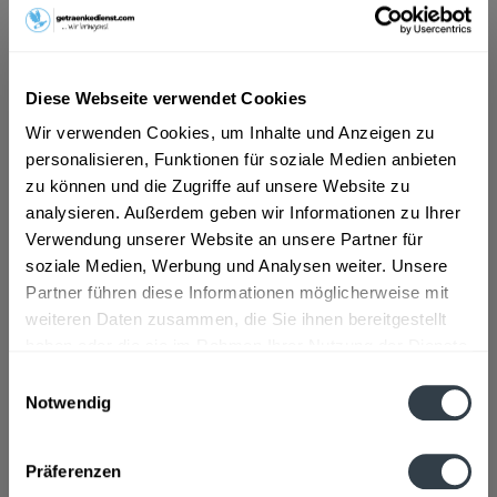
ab 101,01 € *
Inhalt:
8.4 Liter (12,03 € * / 1 Liter)
Diese Webseite verwendet Cookies
inkl. MwSt.
ggf. zzgl. Erschwerniszuschlag
Vorrätig
Wir verwenden Cookies, um Inhalte und Anzeigen zu
MEHRWEG
personalisieren, Funktionen für soziale Medien anbieten
zu können und die Zugriffe auf unsere Website zu
+3,30 € Pfand
analysieren. Außerdem geben wir Informationen zu Ihrer
Verwendung unserer Website an unsere Partner für
In den
Warenkorb
soziale Medien, Werbung und Analysen weiter. Unsere
Partner führen diese Informationen möglicherweise mit
Artikel-Nr.:
27403
weiteren Daten zusammen, die Sie ihnen bereitgestellt
Verfügbar in:
haben oder die sie im Rahmen Ihrer Nutzung der Dienste
gesammelt haben.
Beschreibung
Einwilligungsauswahl
mehr
Notwendig
Datenschutzbestimmungen
"Hochblauen Quelle Sprudel 12 x 0,7l"
Präferenzen