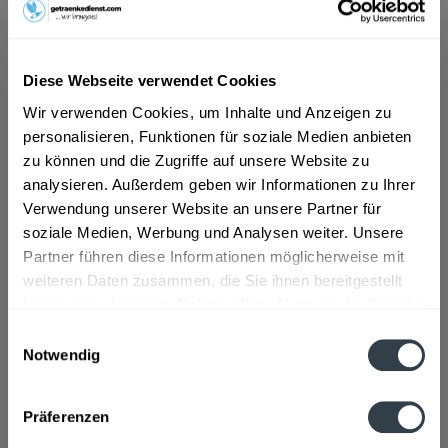
ab 5,89 € *
Inhalt:
12 Liter (0,49 € * / 1 Liter)
Diese Webseite verwendet Cookies
inkl. MwSt.
ggf. zzgl. Erschwerniszuschlag
Wir verwenden Cookies, um Inhalte und Anzeigen zu
Vorrätig
personalisieren, Funktionen für soziale Medien anbieten
MEHRWEG
zu können und die Zugriffe auf unsere Website zu
+4,50 € Pfand
analysieren. Außerdem geben wir Informationen zu Ihrer
Verwendung unserer Website an unsere Partner für
In den
Warenkorb
soziale Medien, Werbung und Analysen weiter. Unsere
Partner führen diese Informationen möglicherweise mit
Artikel-Nr.:
31938
weiteren Daten zusammen, die Sie ihnen bereitgestellt
Verfügbar in:
haben oder die sie im Rahmen Ihrer Nutzung der Dienste
gesammelt haben.
Einwilligungsauswahl
Beschreibung
Notwendig
mehr
Datenschutzbestimmungen
"Regensteiner spritzig 12 x 1l"
Präferenzen
Flaschengröße:
1 - 1,5 l