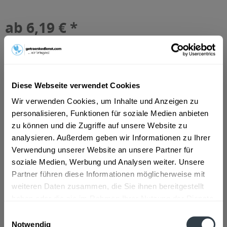
ab 6,19 € *
Inhalt:
8.4 Liter (0,74 € * / 1 Liter)
inkl. MwSt.
ggf. zzgl. Erschwerniszuschlag
Vorrätig
MEHRWEG
Diese Webseite verwendet Cookies
+3,30 € Pfand
Wir verwenden Cookies, um Inhalte und Anzeigen zu
In den
Warenkorb
personalisieren, Funktionen für soziale Medien anbieten
zu können und die Zugriffe auf unsere Website zu
analysieren. Außerdem geben wir Informationen zu Ihrer
Artikel-Nr.:
32209
Verwendung unserer Website an unsere Partner für
Verfügbar in:
Frankfurt am Main
,
Hanau
,
Oberursel
,
Dreieich
,
Maintal
,
Neu-
soziale Medien, Werbung und Analysen weiter. Unsere
Isenburg
,
Bad Vilbel
,
Eschborn
,
Bruchköbel
,
Erlensee
,
Partner führen diese Informationen möglicherweise mit
Hammersbach
,
Langenselbold
,
Neuberg
,
Offenbach
,
weiteren Daten zusammen, die Sie ihnen bereitgestellt
Rodenbach
,
Steinbach (Taunus)
haben oder die sie im Rahmen Ihrer Nutzung der Dienste
Beschreibung
gesammelt haben.
Einwilligungsauswahl
mehr
Notwendig