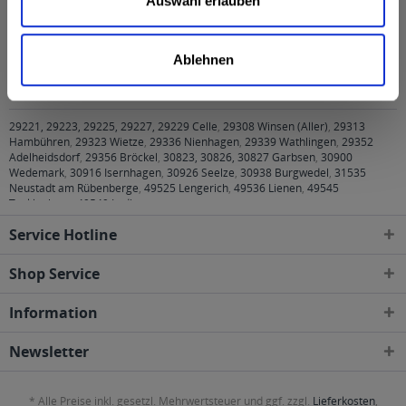
Auswahl erlauben
Kunden haben sich ebenfalls angesehen
Vilsa Classic 12 x 0,75l wird in den folgenden
Ablehnen
Regionen, Städten, Orten und Postleitzahl-Gebieten
geliefert
29221, 29223, 29225, 29227, 29229 Celle
,
29308 Winsen (Aller)
,
29313
Hambühren
,
29323 Wietze
,
29336 Nienhagen
,
29339 Wathlingen
,
29352
Adelheidsdorf
,
29356 Bröckel
,
30823, 30826, 30827 Garbsen
,
30900
Wedemark
,
30916 Isernhagen
,
30926 Seelze
,
30938 Burgwedel
,
31535
Neustadt am Rübenberge
,
49525 Lengerich
,
49536 Lienen
,
49545
Tecklenburg
,
49549 Ladbergen
Service Hotline
Shop Service
Information
Newsletter
* Alle Preise inkl. gesetzl. Mehrwertsteuer und ggf. zzgl.
Lieferkosten
,