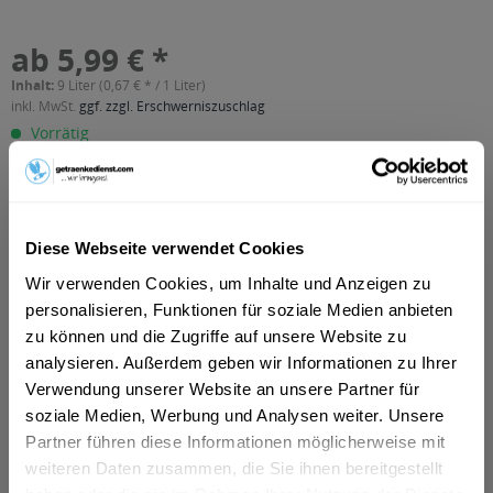
ab 5,99 € *
Inhalt:
9 Liter (0,67 € * / 1 Liter)
inkl. MwSt.
ggf. zzgl. Erschwerniszuschlag
Vorrätig
MEHRWEG
+3,30 € Pfand
In den
Warenkorb
Diese Webseite verwendet Cookies
Wir verwenden Cookies, um Inhalte und Anzeigen zu
Artikel-Nr.:
34411
personalisieren, Funktionen für soziale Medien anbieten
Verfügbar in:
zu können und die Zugriffe auf unsere Website zu
Celle
,
Garbsen
,
Neustadt am Rübenberge
,
Seelze
,
Wedemark
,
analysieren. Außerdem geben wir Informationen zu Ihrer
Isernhagen
,
Lengerich
,
Burgwedel
,
Adelheidsdorf
,
Bröckel
,
Verwendung unserer Website an unsere Partner für
Hambühren
,
Ladbergen
,
Lienen
,
Nienhagen
,
Tecklenburg
,
Wathlingen
,
Wietze
,
Winsen (Aller)
soziale Medien, Werbung und Analysen weiter. Unsere
Partner führen diese Informationen möglicherweise mit
weiteren Daten zusammen, die Sie ihnen bereitgestellt
Beschreibung