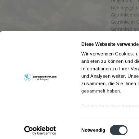
Umgebung - 
Lieblingsget
Getränkediens
Getränke in G
Getränkedien
zuverlässige
und Umgebu
Diese Webseite verwende
Getränkeliefe
Wir verwenden Cookies, um
Liefergebiet
anbieten zu können und di
Lieferservice
Informationen zu Ihrer Ve
Wir liefern G
und Analysen weiter. Unse
Kontakt
zusammen, die Sie ihnen b
Newsletter
gesammelt haben.
Datenschutzbestimmung
* Alle Pre
Webseitenbetreiber: Drink now GmbH:
AGB
|
Impressum
|
Datensc
Einwilligungsauswahl
Stainach
,
Vomp
,
Lienz
,
Neustadt am Rübenberge
,
Nottu
Notwendig