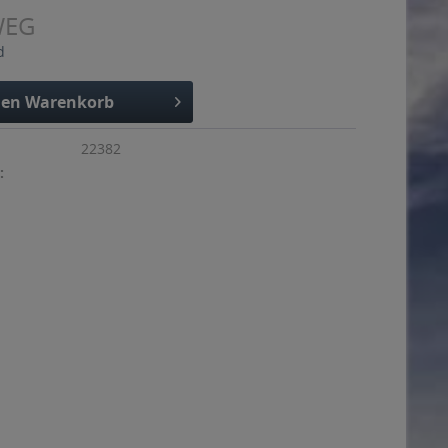
WEG
d
den
Warenkorb
22382
: