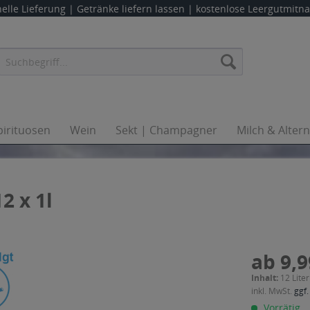
elle Lieferung |
Getränke liefern lassen
| kostenlose Leergutmit
pirituosen
Wein
Sekt | Champagner
Milch & Alter
2 x 1l
ab 9,9
Inhalt:
12 Liter
inkl. MwSt.
ggf.
Vorrätig