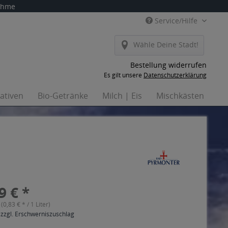
nahme
Service/Hilfe
Wähle Deine Stadt!
Bestellung widerrufen
Es gilt unsere
Datenschutzerklärung
nativen
Bio-Getränke
Milch | Eis
Mischkästen
Ha
9 € *
 (0,83 € * / 1 Liter)
 zzgl. Erschwerniszuschlag