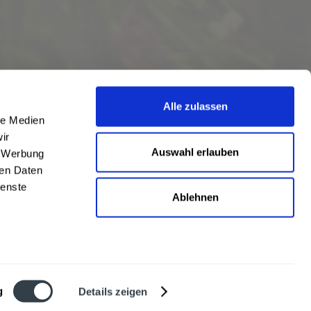
Alle zulassen
le Medien
ir
Auswahl erlauben
, Werbung
ren Daten
ienste
Ablehnen
eschrieben
len
,
Hörstel
und
Damme
,
Lathen
,
Nienstädt
,
Lengerich
und
Garbsen
,
urt
,
Mainz
sowie
Frankfurt
. Übersicht aller
Liefergebiete
g
Details zeigen