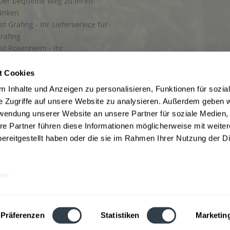
Der bequeme Weg zu Ihren
ränken
t Grafing - Ihr Lieferservice für
rafing
st Rosenheim - Ihr
r Getränkeservice in Rosenheim
ng
t Cookies
rung in Starnberg
 Inhalte und Anzeigen zu personalisieren, Funktionen für sozia
e Zugriffe auf unsere Website zu analysieren. Außerdem geben w
 für Getränke
rwendung unserer Website an unsere Partner für soziale Medien
etränke
re Partner führen diese Informationen möglicherweise mit weite
ereitgestellt haben oder die sie im Rahmen Ihrer Nutzung der D
en
ise inkl. gesetzl. Mehrwertsteuer und ggf. zzgl.
Lieferkosten
, wenn nicht anders b
hutz
Besuchen Sie auch unsere Shops in:
München
,
Werne
,
Nordhorn
,
Bad Salzuf
ln
,
Stolzenau
und
Obernkirchen
,
Augsburg
und
Hamburg
,
Berlin
,
Düsseldorf
,
Erf
Präferenzen
Statistiken
Marketin