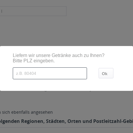
 l
sind diese mittels Großbuchstaben besonders hervorgehoben
& Co. OHG, Mühlenbergstraße 8, 31812 Bad Pyrmont
sich ebenfalls angesehen
olgenden Regionen, Städten, Orten und Postleitzahl-Gebi