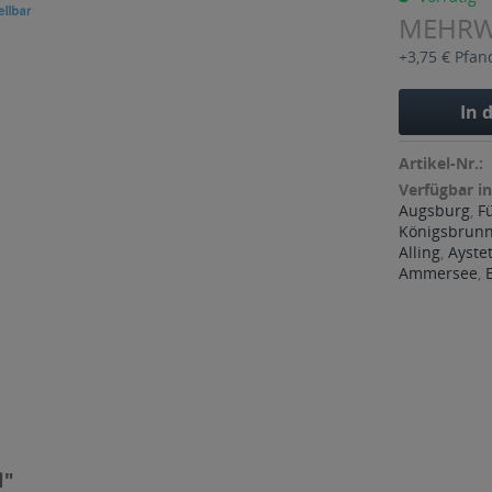
MEHR
+3,75 € Pfan
In 
Artikel-Nr.:
Verfügbar in
Augsburg
,
F
Königsbrun
Alling
,
Ayste
Ammersee
,
l"