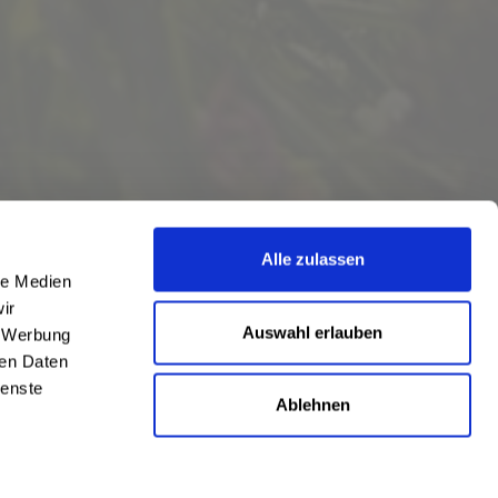
Alle zulassen
le Medien
ir
Auswahl erlauben
, Werbung
ren Daten
ienste
Ablehnen
eschrieben