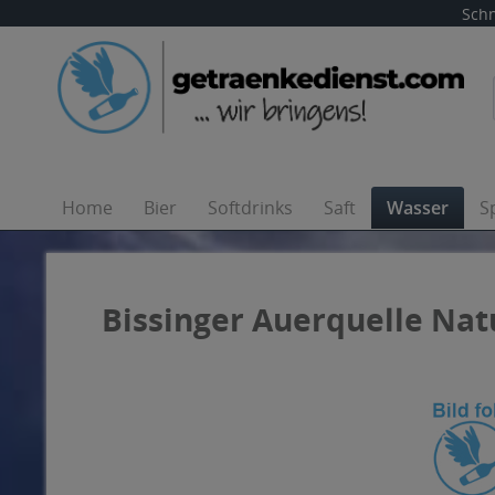
Schn
Home
Bier
Softdrinks
Saft
Wasser
S
Bissinger Auerquelle Natu