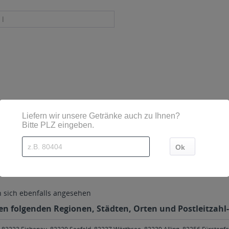
 l
sind diese mittels Großbuchstaben besonders hervorgehoben
mbH & Co. KG Bissingen
sich ebenfalls angesehen
 den folgenden Regionen, Städten, Orten und Postleitzahl-