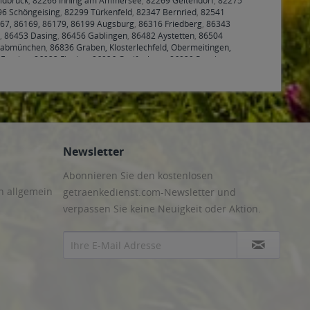
ldbruck
,
82266 Inning am Ammersee
,
82269 Geltendorf
,
82275
6 Schöngeising
,
82299 Türkenfeld
,
82347 Bernried
,
82541
167, 86169, 86179, 86199 Augsburg
,
86316 Friedberg
,
86343
,
86453 Dasing
,
86456 Gablingen
,
86482 Aystetten
,
86504
wabmünchen
,
86836 Graben, Klosterlechfeld, Obermeitingen,
Eresing
,
86923 Finning
,
86926 Greifenberg
,
86929 Penzing
,
Newsletter
Abonnieren Sie den kostenlosen
n allgemein
getraenkedienst.com-Newsletter und
verpassen Sie keine Neuigkeit oder Aktion.