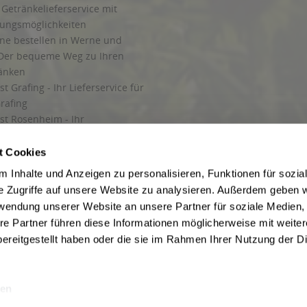
Getränkelieferservice mit
lungsmöglichkeiten
ine bestellen in Werne und
Der bequeme Weg zu Ihren
ränken
t Grafing - Ihr Lieferservice für
rafing
st Rosenheim - Ihr
r Getränkeservice in Rosenheim
ng
t Cookies
rung in Starnberg
 Inhalte und Anzeigen zu personalisieren, Funktionen für sozia
e Zugriffe auf unsere Website zu analysieren. Außerdem geben w
 für Getränke
rwendung unserer Website an unsere Partner für soziale Medien
etränke
re Partner führen diese Informationen möglicherweise mit weite
ereitgestellt haben oder die sie im Rahmen Ihrer Nutzung der D
en
ise inkl. gesetzl. Mehrwertsteuer und ggf. zzgl.
Lieferkosten
, wenn nicht anders b