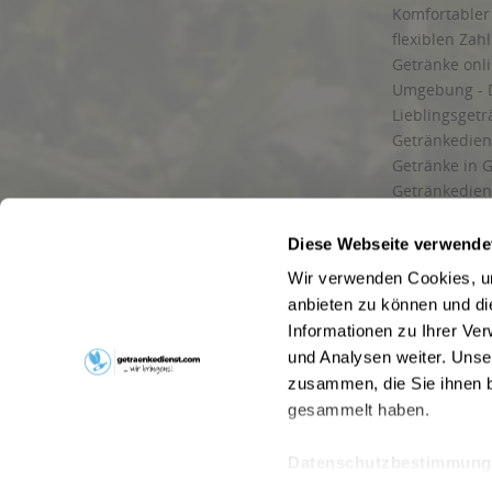
Komfortabler 
flexiblen Zah
Getränke onl
Umgebung - 
Lieblingsget
Getränkediens
Getränke in G
Getränkedien
zuverlässige
und Umgebu
Diese Webseite verwende
Getränkeliefe
Wir verwenden Cookies, um
Liefergebiet
anbieten zu können und di
Lieferservice
Informationen zu Ihrer Ve
Wir liefern G
und Analysen weiter. Unse
Kontakt
zusammen, die Sie ihnen b
Newsletter
gesammelt haben.
Datenschutzbestimmung
* Alle Pre