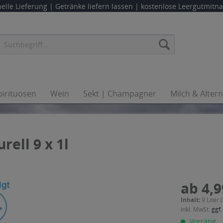
elle Lieferung |
Getränke liefern lassen
| kostenlose Leergutmit
pirituosen
Wein
Sekt | Champagner
Milch & Alter
rell 9 x 1l
ab 4,9
Inhalt:
9 Liter 
inkl. MwSt.
ggf.
Vorrätig