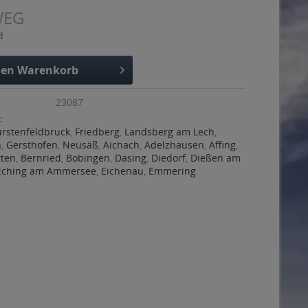
WEG
d
den
Warenkorb
23087
:
ürstenfeldbruck
,
Friedberg
,
Landsberg am Lech
,
n
,
Gersthofen
,
Neusäß
,
Aichach
,
Adelzhausen
,
Affing
,
tten
,
Bernried
,
Bobingen
,
Dasing
,
Diedorf
,
Dießen am
Eching am Ammersee
,
Eichenau
,
Emmering