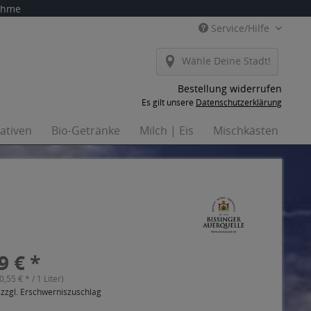
nahme
Service/Hilfe
Wähle Deine Stadt!
Bestellung widerrufen
Es gilt unsere
Datenschutzerklärung
nativen
Bio-Getränke
Milch | Eis
Mischkästen
Ha
9 € *
(0,55 € * / 1 Liter)
 zzgl. Erschwerniszuschlag