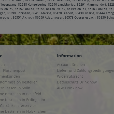
,
82223 Eichenau
,
82229 Seefeld
,
82237 Wörthsee
,
82239 Alling
,
82256 Fürstenfe
 Jesenwang
,
82288 Kottgeisering
,
82290 Landsberied
,
82291 Mammendorf
,
8229
os
,
86150, 86152, 86153, 86154, 86156, 86157, 86159, 86161, 86163, 86165, 86
rgen
,
86399 Bobingen
,
86415 Mering
,
86420 Diedorf
,
86438 Kissing
,
86444 Affing
miechen
,
86551 Aichach
,
86559 Adelzhausen
,
86573 Obergriesbach
,
86830 Sch
11 Dießen am Ammersee
,
86916 Kaufering
,
86919 Utting am Ammersee
,
86922 
fting
,
86949 Windach
ce
Information
hen
Account löschen
ur Flaschenpost
Liefer- und Zahlungsbedingunge
irmenkunden
Widerrufsrecht
 Kommission bestellen
Datenschutz Drink now
ern lassen in Solln
AGB Drink now
ne bestellen in Bielefeld
ne bestellen in Erding - Ihr
Getränkelieferservice
ne bestellen in Holzkirchen -