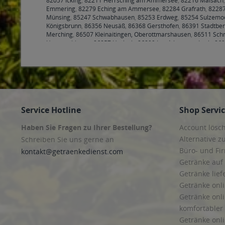
82057 Icking
,
82211 Herrsching am Ammersee
,
82216 Maisach
Emmering
,
82279 Eching am Ammersee
,
82284 Grafrath
,
82287
Münsing
,
85247 Schwabhausen
,
85253 Erdweg
,
85254 Sulzemo
Königsbrunn
,
86356 Neusäß
,
86368 Gersthofen
,
86391 Stadtbe
Merching
,
86507 Kleinaitingen, Oberottmarshausen
,
86511 Sch
Untermeitingen
,
86857 Hurlach
,
86899 Landsberg am Lech
,
869
86937 Scheuring
,
86938 Schondorf am Ammersee
,
86940 Schwi
Service Hotline
Shop Servi
Haben Sie Fragen zu Ihrer Bestellung?
Account lösc
Alternative z
Schreiben Sie uns gerne an
Büro- und F
kontakt@getraenkedienst.com
Getränke auf
Getränke lief
Getränke onli
Getränke onli
komfortabler 
Getränke onli