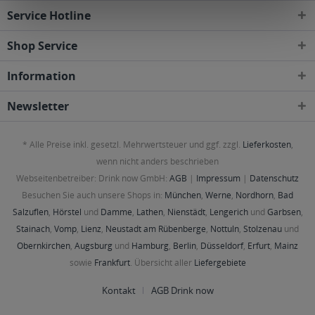
Service Hotline
Shop Service
Information
Newsletter
* Alle Preise inkl. gesetzl. Mehrwertsteuer und ggf. zzgl.
Lieferkosten
,
wenn nicht anders beschrieben
Webseitenbetreiber: Drink now GmbH:
AGB
|
Impressum
|
Datenschutz
Besuchen Sie auch unsere Shops in:
München
,
Werne
,
Nordhorn
,
Bad
Salzuflen
,
Hörstel
und
Damme
,
Lathen
,
Nienstädt
,
Lengerich
und
Garbsen
,
Stainach
,
Vomp
,
Lienz
,
Neustadt am Rübenberge
,
Nottuln
,
Stolzenau
und
Obernkirchen
,
Augsburg
und
Hamburg
,
Berlin
,
Düsseldorf
,
Erfurt
,
Mainz
sowie
Frankfurt
. Übersicht aller
Liefergebiete
Kontakt
AGB Drink now