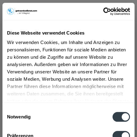
ab 7,79 € *
Inhalt:
12 Liter (0,65 € * / 1 Liter)
inkl. MwSt.
ggf. zzgl. Erschwerniszuschlag
Diese Webseite verwendet Cookies
Vorrätig
Wir verwenden Cookies, um Inhalte und Anzeigen zu
MEHRWEG
personalisieren, Funktionen für soziale Medien anbieten
+3,30 € Pfand
zu können und die Zugriffe auf unsere Website zu
analysieren. Außerdem geben wir Informationen zu Ihrer
In den
Warenkorb
Verwendung unserer Website an unsere Partner für
soziale Medien, Werbung und Analysen weiter. Unsere
Artikel-Nr.:
23499
Partner führen diese Informationen möglicherweise mit
Verfügbar in:
weiteren Daten zusammen, die Sie ihnen bereitgestellt
haben oder die sie im Rahmen Ihrer Nutzung der Dienste
Beschreibung
gesammelt haben.
mehr
Einwilligungsauswahl
Notwendig
"Brohler Naturell 12 x 1l"
Datenschutzbestimmungen
Präferenzen