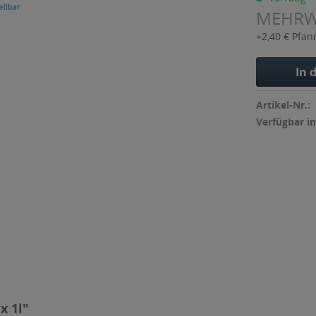
MEHR
+2,40 € Pfan
In 
Artikel-Nr.:
Verfügbar in
x 1l"