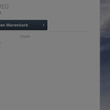
WEG
d
den
Warenkorb
27649
: