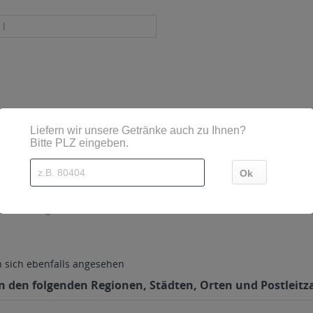
 l
sind diese mittels Großbuchstaben besonders hervorgehoben
7, Hornberg
sich ebenfalls angesehen
in den folgenden Regionen, Städten, Orten und Postleitza