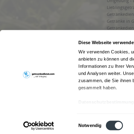
Umgebung - 
Lieblingsget
Getränkediens
Getränke in G
Getränkedien
zuverlässige
und Umgebu
Diese Webseite verwende
Getränkeliefe
Wir verwenden Cookies, um
Liefergebiet
anbieten zu können und di
Lieferservice
Informationen zu Ihrer Ve
Wir liefern G
und Analysen weiter. Unse
Kontakt
zusammen, die Sie ihnen b
Newsletter
gesammelt haben.
Datenschutzbestimmung
* Alle Pre
Webseitenbetreiber: Drink now GmbH:
AGB
|
Impressum
|
Datensc
Einwilligungsauswahl
Stainach
,
Vomp
,
Lienz
,
Neustadt am Rübenberge
,
Nottu
Notwendig