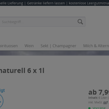
elle Lieferung |
Getränke liefern lassen
| kostenlose Leergutmit
pirituosen
Wein
Sekt | Champagner
Milch & Alter
turell 6 x 1l
ab 7,9
Inhalt:
6 Liter 
inkl. MwSt.
ggf.
Vorrätig