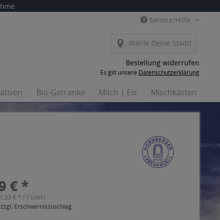
nahme
Service/Hilfe
Wähle Deine Stadt!
Bestellung widerrufen
Es gilt unsere
Datenschutzerklärung
nativen
Bio-Getränke
Milch | Eis
Mischkästen
Ha
9 € *
(1,33 € * / 1 Liter)
 zzgl. Erschwerniszuschlag