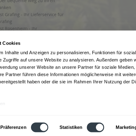
Der bequeme Weg zu Ihren
ränken
t Grafing - Ihr Lieferservice für
rafing
st Rosenheim - Ihr
r Getränkeservice in Rosenheim
ng
t Cookies
rung in Starnberg
 Inhalte und Anzeigen zu personalisieren, Funktionen für sozia
e Zugriffe auf unsere Website zu analysieren. Außerdem geben w
 für Getränke
rwendung unserer Website an unsere Partner für soziale Medien
etränke
re Partner führen diese Informationen möglicherweise mit weite
ereitgestellt haben oder die sie im Rahmen Ihrer Nutzung der D
en
ise inkl. gesetzl. Mehrwertsteuer und ggf. zzgl.
Lieferkosten
, wenn nicht anders b
hutz
Besuchen Sie auch unsere Shops in:
München
,
Werne
,
Nordhorn
,
Bad Salzuf
ln
,
Stolzenau
und
Obernkirchen
,
Augsburg
und
Hamburg
,
Berlin
,
Düsseldorf
,
Erf
Präferenzen
Statistiken
Marketin