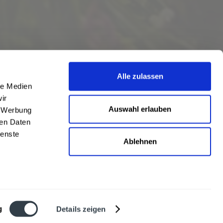
Alle zulassen
le Medien
ir
Auswahl erlauben
, Werbung
ren Daten
ienste
Ablehnen
eschrieben
len
,
Hörstel
und
Damme
,
Lathen
,
Nienstädt
,
Lengerich
und
Garbsen
,
urt
,
Mainz
sowie
Frankfurt
. Übersicht aller
Liefergebiete
g
Details zeigen