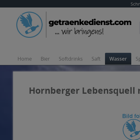
Schn
Home
Bier
Softdrinks
Saft
Wasser
S
Hornberger Lebensquell na