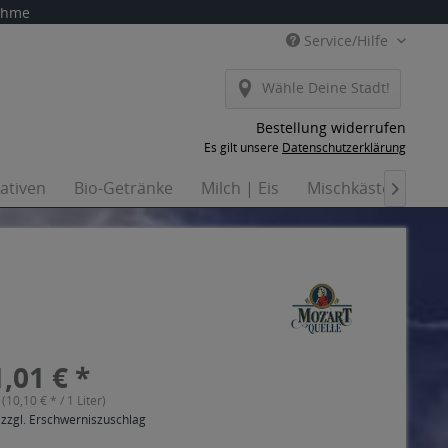
nahme
Service/Hilfe
Wähle Deine Stadt!
Bestellung widerrufen
Es gilt unsere
Datenschutzerklärung
nativen
Bio-Getränke
Milch | Eis
Mischkästen
Ha

,01 € *
 (10,10 € * / 1 Liter)
 zzgl. Erschwerniszuschlag