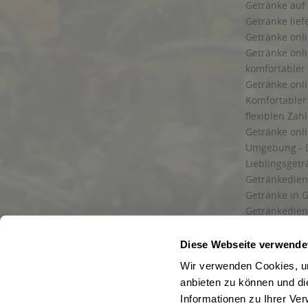
Getränke auf
Getränke lief
Getränke onli
Getränke onli
komfortabler 
Getränke onli
Komfortabler 
flexiblen Zah
Getränke onl
Umgebung - 
Lieblingsget
Getränkediens
Getränke in G
Getränkedien
zuverlässige
und Umgebu
Diese Webseite verwende
Getränkeliefe
Wir verwenden Cookies, um
Liefergebiet
anbieten zu können und di
Lieferservice
Informationen zu Ihrer Ve
Wir liefern G