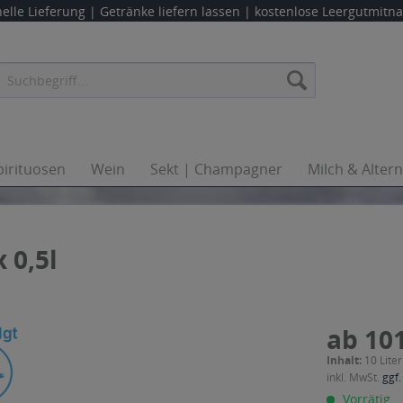
elle Lieferung |
Getränke liefern lassen
| kostenlose Leergutmit
pirituosen
Wein
Sekt | Champagner
Milch & Alter
 0,5l
ab 101
Inhalt:
10 Liter
inkl. MwSt.
ggf.
Vorrätig