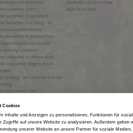
 Kommission bestellen
Datenschutz Drink now
ern lassen in Solln
AGB Drink now
ne bestellen in Bielefeld
ne bestellen in Erding - Ihr
Getränkelieferservice
ne bestellen in Holzkirchen -
Getränkelieferservice mit
lungsmöglichkeiten
ine bestellen in Werne und
Der bequeme Weg zu Ihren
ränken
t Grafing - Ihr Lieferservice für
rafing
st Rosenheim - Ihr
r Getränkeservice in Rosenheim
ng
t Cookies
rung in Starnberg
 Inhalte und Anzeigen zu personalisieren, Funktionen für sozia
e Zugriffe auf unsere Website zu analysieren. Außerdem geben w
 für Getränke
rwendung unserer Website an unsere Partner für soziale Medien
etränke