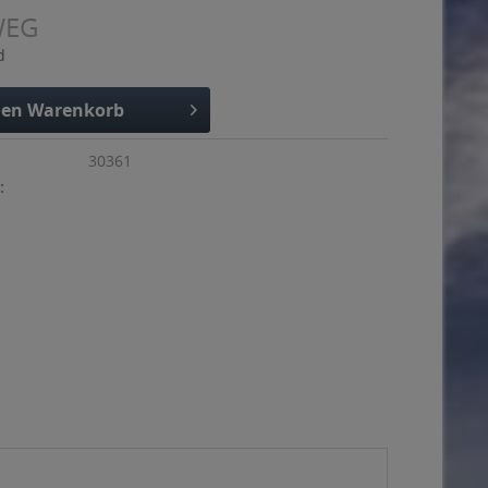
WEG
d
den
Warenkorb
30361
: