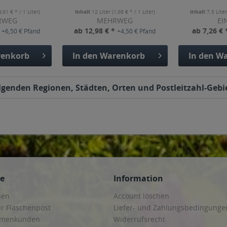
3,01 € * / 1 Liter)
Inhalt
12 Liter
(1,08 € * / 1 Liter)
Inhalt
7.5 Lite
RWEG
MEHRWEG
EI
*
ab 12,98 € *
ab 7,26 €
+6,50 € Pfand
+4,50 € Pfand
enkorb
In den
Warenkorb
In den
Wa
folgenden Regionen, Städten, Orten und Postleitzahl-Gebie
ce
Information
hen
Account löschen
ur Flaschenpost
Liefer- und Zahlungsbedingunge
irmenkunden
Widerrufsrecht