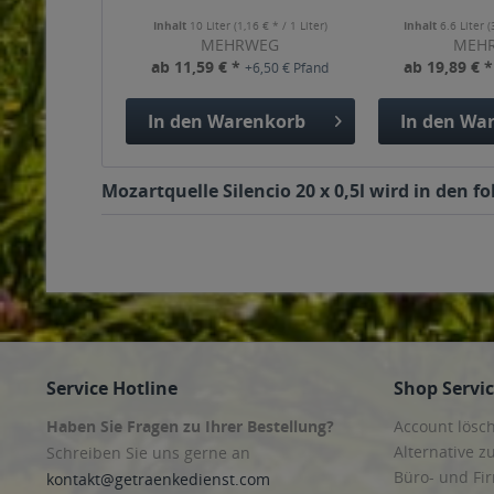
Inhalt
10 Liter
(1,16 € * / 1 Liter)
Inhalt
6.6 Liter
(
MEHRWEG
MEH
ab 11,59 € *
ab 19,89 € 
+6,50 € Pfand
In den
Warenkorb
In den
War
Mozartquelle Silencio 20 x 0,5l wird in den 
Service Hotline
Shop Servi
Haben Sie Fragen zu Ihrer Bestellung?
Account lösc
Alternative z
Schreiben Sie uns gerne an
Büro- und F
kontakt@getraenkedienst.com