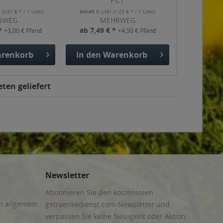
PET
r
(0,97 € * / 1 Liter)
Inhalt
6 Liter
(1,25 € * / 1 Liter)
NWEG
MEHRWEG
 *
ab 7,49 € *
+3,00 € Pfand
+4,50 € Pfand
renkorb
In den
Warenkorb
ten geliefert
Newsletter
Abonnieren Sie den kostenlosen
n allgemein
getraenkedienst.com-Newsletter und
verpassen Sie keine Neuigkeit oder Aktion.