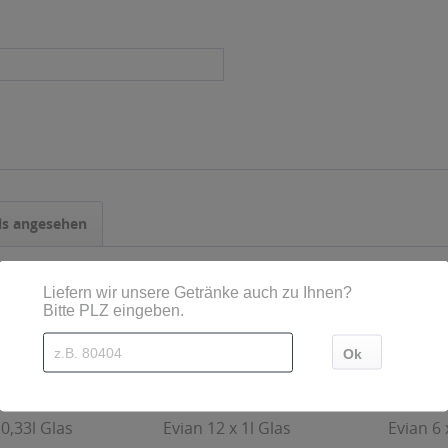
ls angesehen
 0,33l Glas
Evian 12 x 1l Glas
Evian 6 