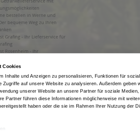
Getränkelieferservice mit
lungsmöglichkeiten
ine bestellen in Werne und
Der bequeme Weg zu Ihren
ränken
t Grafing - Ihr Lieferservice für
rafing
st Rosenheim - Ihr
r Getränkeservice in Rosenheim
ng
t Cookies
rung in Starnberg
 Inhalte und Anzeigen zu personalisieren, Funktionen für sozia
e Zugriffe auf unsere Website zu analysieren. Außerdem geben w
 für Getränke
rwendung unserer Website an unsere Partner für soziale Medien
etränke
re Partner führen diese Informationen möglicherweise mit weite
ereitgestellt haben oder die sie im Rahmen Ihrer Nutzung der D
en
ise inkl. gesetzl. Mehrwertsteuer und ggf. zzgl.
Lieferkosten
, wenn nicht anders b