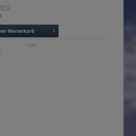
WEG
d
den
Warenkorb
11591
: