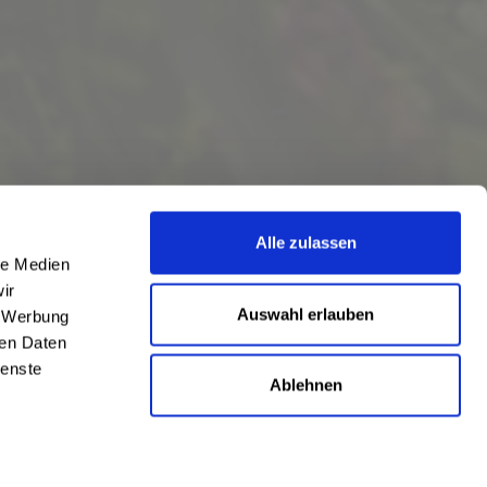
Alle zulassen
le Medien
ir
Auswahl erlauben
, Werbung
ren Daten
ienste
Ablehnen
eschrieben