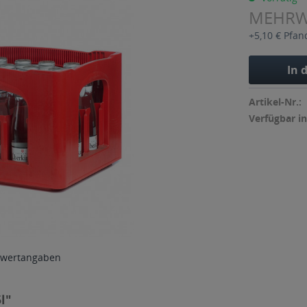
MEHR
+5,10 € Pfan
In 
Artikel-Nr.:
Verfügbar in
wertangaben
l"