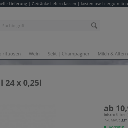
elle Lieferung |
Getränke liefern lassen
| kostenlose Leergutmit
pirituosen
Wein
Sekt | Champagner
Milch & Alter
 24 x 0,25l
ab 10,
Inhalt:
6 Liter 
inkl. MwSt.
ggf.
Vorrätig