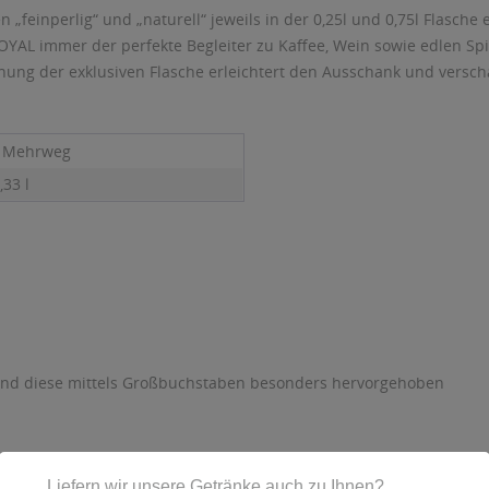
„feinperlig“ und „naturell“ jeweils in der 0,25l und 0,75l Flasch
YAL immer der perfekte Begleiter zu Kaffee, Wein sowie edlen Spi
nung der exklusiven Flasche erleichtert den Ausschank und versch
- Mehrweg
,33 l
sind diese mittels Großbuchstaben besonders hervorgehoben
Übergingen, Telefon: +49 (0) 07331 - 30 34 - 0