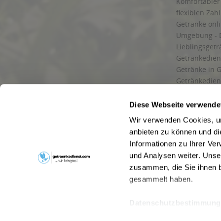
Komfortabler 
flexiblen Zah
Getränke onl
Umgebung - 
Lieblingsget
Getränkediens
Getränke in G
Getränkedien
zuverlässige
und Umgebu
Diese Webseite verwende
Getränkeliefe
Wir verwenden Cookies, um
Liefergebiet
anbieten zu können und di
Lieferservice
Informationen zu Ihrer Ve
Wir liefern G
und Analysen weiter. Unse
Kontakt
zusammen, die Sie ihnen b
Newsletter
gesammelt haben.
Datenschutzbestimmung
* Alle Pre