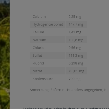
Calcium
2,25 mg
Hydrogencarbonat
147,7 mg
Kalium
1,41 mg
Natrium
108,8 mg
Chlorid
9,56 mg
Sulfat
111,3 mg
Fluorid
0,298 mg
Nitrat
< 0,01 mg
Kohlensäure
700 mg
Anmerkung: Sofern nicht anders angegeben, ist
Ähnliche Artikel
Kunden kauften auch
Kunden haben 