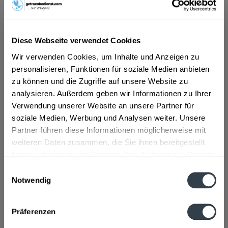
Mineralwasser. geschaffen von nichts als der...
mehr
"Vöslauer Ohne 24 x 0,5l PET"
"Ursprünglich rein und klar - Vöslauer Natürliches
Diese Webseite verwendet Cookies
Mineralwasser. geschaffen von nichts als der Natur, direkt
Wir verwenden Cookies, um Inhalte und Anzeigen zu
am Quellort abgefüllt. Damit Sie sich rundum wohlfühlen.
personalisieren, Funktionen für soziale Medien anbieten
Erleben Sie unsere Quelle interaktiv und entdecken Sie,
zu können und die Zugriffe auf unsere Website zu
woher unser Mineralwasser kommt und was alles in
analysieren. Außerdem geben wir Informationen zu Ihrer
Vöslauer steckt.", sagt der Hersteller.
Verwendung unserer Website an unsere Partner für
soziale Medien, Werbung und Analysen weiter. Unsere
Material:
PET - Mehrweg
Partner führen diese Informationen möglicherweise mit
Flaschengröße:
0,5 l
weiteren Daten zusammen, die Sie ihnen bereitgestellt
haben oder die sie im Rahmen Ihrer Nutzung der Dienste
Fragen zum Artikel?
gesammelt haben.
Weitere Artikel von Vöslauer
Einwilligungsauswahl
Notwendig
Zutaten und Allergene
Datenschutzbestimmungen
Natürliches Mineralwasser
mehr
Natürliches Mineralwasser
Präferenzen
Anmerkung: Sofern Allergene vorhanden sind, sind diese