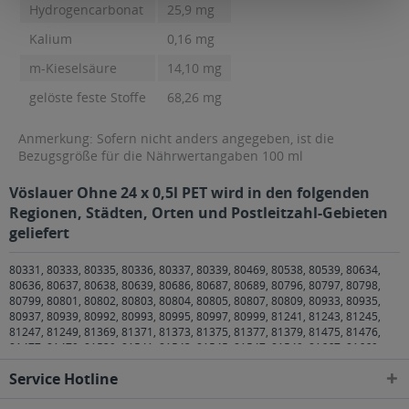
Hydrogencarbonat
25,9 mg
Kalium
0,16 mg
m-Kieselsäure
14,10 mg
gelöste feste Stoffe
68,26 mg
Anmerkung: Sofern nicht anders angegeben, ist die
Bezugsgröße für die Nährwertangaben 100 ml
Vöslauer Ohne 24 x 0,5l PET wird in den folgenden
Regionen, Städten, Orten und Postleitzahl-Gebieten
geliefert
80331, 80333, 80335, 80336, 80337, 80339, 80469, 80538, 80539, 80634,
80636, 80637, 80638, 80639, 80686, 80687, 80689, 80796, 80797, 80798,
80799, 80801, 80802, 80803, 80804, 80805, 80807, 80809, 80933, 80935,
80937, 80939, 80992, 80993, 80995, 80997, 80999, 81241, 81243, 81245,
81247, 81249, 81369, 81371, 81373, 81375, 81377, 81379, 81475, 81476,
81477, 81479, 81539, 81541, 81543, 81545, 81547, 81549, 81667, 81669,
81671, 81673, 81675, 81677, 81679, 81735, 81737, 81739, 81825, 81827,
Service Hotline
81829, 81925, 81927, 81929 München
,
82008 Unterhaching
,
82024
Taufkirchen
,
82031 Grünwald
,
82041 Oberhaching
,
82049 Pullach im Isartal
,