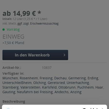
ab 14,99 € *
Inhalt:
12 Liter (1,25 € * / 1 Liter)
inkl. MwSt.
ggf. zzgl. Erschwerniszuschlag
Vorrätig
EINWEG
+7,50 € Pfand
In den
Warenkorb
Artikel-Nr.:
10837
Verfügbar in:
München
,
Rosenheim
,
Freising
,
Dachau
,
Germering
,
Erding
,
Unterschleißheim
,
Olching
,
Geretsried
,
Unterhaching
,
Starnberg
,
Vaterstetten
,
Karlsfeld
,
Ottobrunn
,
Puchheim
,
Haar
,
Gauting
,
Neufahrn bei Freising
,
Andechs
,
Anzing
Beschreibung
"Ursprünglich rein und klar - Vöslauer Natürliches