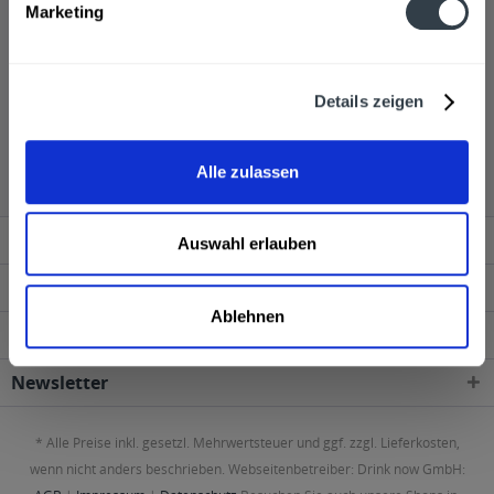
Marketing
Getränkelieferservice von getraenkedienst.com und lasst
euch diese nach Hause oder ins Büro bringen.
Details zeigen
Bad Brambacher wird in den folgenden Regionen,
Städten, Orten und Postleitzahl-Gebieten geliefert
Alle zulassen
Service Hotline
Auswahl erlauben
Shop Service
Ablehnen
Getränkelieferant
Newsletter
* Alle Preise inkl. gesetzl. Mehrwertsteuer und ggf. zzgl. Lieferkosten,
wenn nicht anders beschrieben. Webseitenbetreiber: Drink now GmbH: