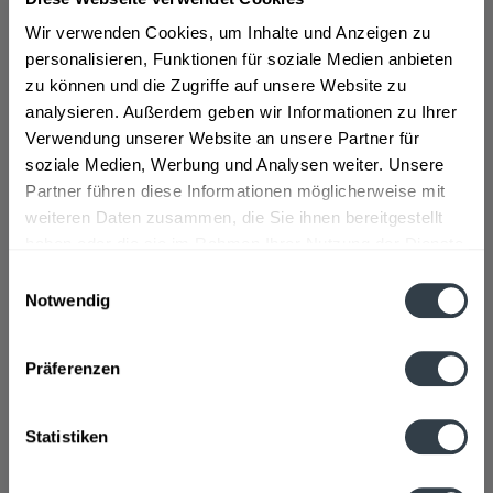
Bereits seit 1800 wurde das Wasser des Brambachs von
Anwohner verwendet und 1891 wurde die Quelle
Wir verwenden Cookies, um Inhalte und Anzeigen zu
freigelegt. Seit 1908 wird Bad Brambacher in Flaschen
personalisieren, Funktionen für soziale Medien anbieten
versendet und verkauft. Die Produkte von Bad
zu können und die Zugriffe auf unsere Website zu
Brambacher werden in unterschiedlichen Linien und
analysieren. Außerdem geben wir Informationen zu Ihrer
werden sowohl in Glasflaschen als auch in PET-Flaschen
Verwendung unserer Website an unsere Partner für
im Gebinde angeboten. 2014 wurde der neue Slogan ?
soziale Medien, Werbung und Analysen weiter. Unsere
Natürlichkeit im Einklang mit der Natur? eingeführt und
Partner führen diese Informationen möglicherweise mit
ist seitdem die Unternehmensphilosophie Bad
weiteren Daten zusammen, die Sie ihnen bereitgestellt
Brambachers. Bad Brambacher bietet neben
haben oder die sie im Rahmen Ihrer Nutzung der Dienste
verschiedenen Mineralwassern auch Mineralwasser mit
gesammelt haben.
Einwilligungsauswahl
Frucht, Schorlen sowie Vitamingetränke ebenso wie
Notwendig
Limonaden und Cola-Getränke an.
>>>mehr
Datenschutzbestimmungen
Präferenzen
Statistiken
Hinzu kommt eine Gourmet-Linie. Bestellt euch die
Getränke dieser einfach bei unserem