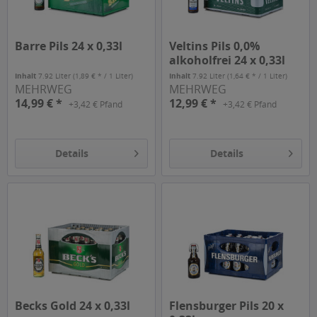
Barre Pils 24 x 0,33l
Veltins Pils 0,0%
alkoholfrei 24 x 0,33l
Inhalt
7.92 Liter
(1,89 € * / 1 Liter)
Inhalt
7.92 Liter
(1,64 € * / 1 Liter)
MEHRWEG
MEHRWEG
14,99 € *
12,99 € *
+3,42 € Pfand
+3,42 € Pfand
Details
Details
Becks Gold 24 x 0,33l
Flensburger Pils 20 x