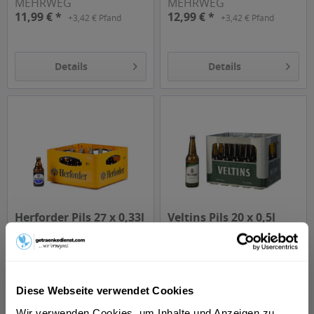
MEHRWEG
MEHRWEG
11,99 € *
12,99 € *
+3,42 € Pfand
+3,42 € Pfand
Details
Details
Herforder Pils 27 x 0,33l
Veltins Pils 20 x 0,5l
Inhalt
8.91 Liter
(1,35 € * / 1 Liter)
Inhalt
10 Liter
(1,40 € * / 1 Liter)
MEHRWEG
MEHRWEG
11,99 € *
13,99 € *
+3,66 € Pfand
+3,10 € Pfand
Diese Webseite verwendet Cookies
Wir verwenden Cookies, um Inhalte und Anzeigen zu