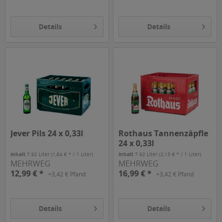
Details
Details
Jever Pils 24 x 0,33l
Rothaus Tannenzäpfle
24 x 0,33l
Inhalt
7.92 Liter
(1,64 € * / 1 Liter)
Inhalt
7.92 Liter
(2,15 € * / 1 Liter)
MEHRWEG
MEHRWEG
12,99 € *
16,99 € *
+3,42 € Pfand
+3,42 € Pfand
Details
Details