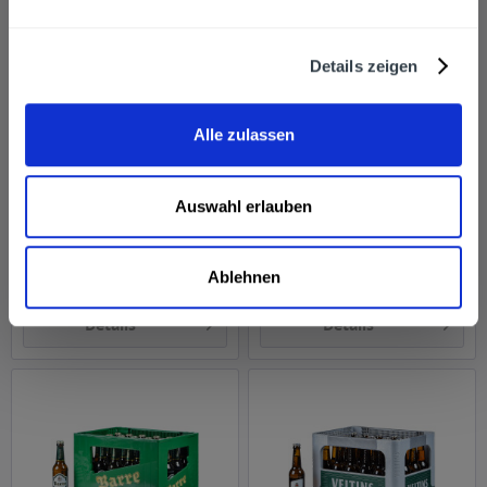
Details zeigen
Alle zulassen
Warsteiner Pils 24 x
Krombacher Pils
0,33l
alkoholfrei 24 x 0,33l
Auswahl erlauben
Inhalt
7.92 Liter
(1,64 € * / 1 Liter)
Inhalt
7.92 Liter
(1,77 € * / 1 Liter)
MEHRWEG
MEHRWEG
12,99 € *
13,99 € *
+3,42 € Pfand
+3,42 € Pfand
Ablehnen
Details
Details