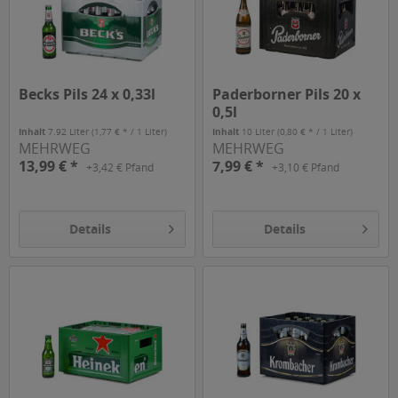
Becks Pils 24 x 0,33l
Paderborner Pils 20 x
0,5l
Inhalt
7.92 Liter
(1,77 € * / 1 Liter)
Inhalt
10 Liter
(0,80 € * / 1 Liter)
MEHRWEG
MEHRWEG
13,99 € *
7,99 € *
+3,42 € Pfand
+3,10 € Pfand
Details
Details