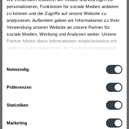
Details
Details
personalisieren, Funktionen für soziale Medien anbieten
zu können und die Zugriffe auf unsere Website zu
analysieren. Außerdem geben wir Informationen zu Ihrer
Verwendung unserer Website an unsere Partner für
soziale Medien, Werbung und Analysen weiter. Unsere
Partner führen diese Informationen möglicherweise mit
weiteren Daten zusammen, die Sie ihnen bereitgestellt
haben oder die sie im Rahmen Ihrer Nutzung der Dienste
gesammelt haben.
Einwilligungsauswahl
Bitburger Pils 0,0%
Krombacher Pils 24 x
Notwendig
alkoholfrei 24 x 0,33l
0,33l
Datenschutzbestimmungen
Inhalt
7.92 Liter
(1,26 € * / 1 Liter)
Inhalt
7.92 Liter
(1,64 € * / 1 Liter)
MEHRWEG
MEHRWEG
Präferenzen
9,99 € *
12,99 € *
+3,42 € Pfand
+3,42 € Pfand
Statistiken
Details
Details
Marketing