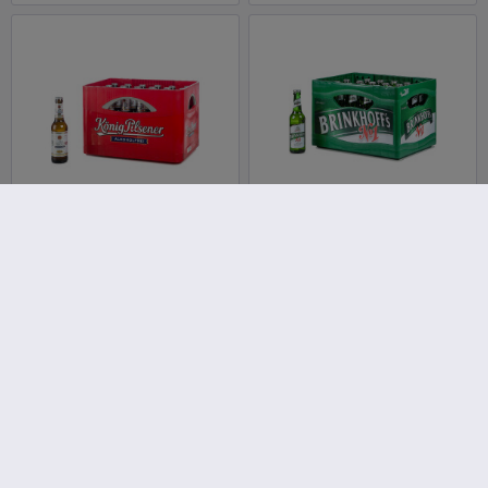
König Pilsener
Brinkhoffs No. 1 - 24 x
alkoholfrei 24 x 0,33l
0,33l
Inhalt
7.92 Liter
(1,77 € * / 1 Liter)
Inhalt
7.92 Liter
(1,51 € * / 1 Liter)
MEHRWEG
MEHRWEG
13,99 € *
11,99 € *
+3,42 € Pfand
+3,42 € Pfand
Details
Details