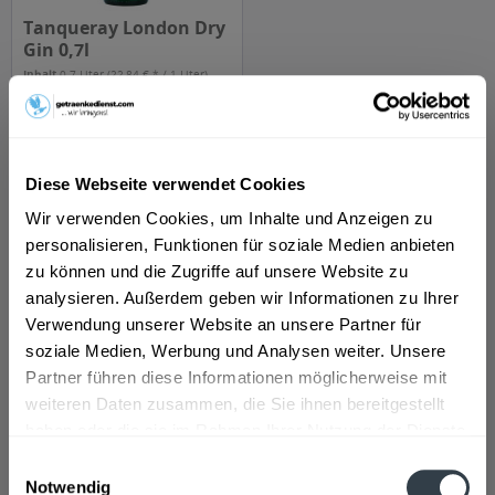
Tanqueray London Dry
Gin 0,7l
Inhalt
0.7 Liter
(22,84 € * / 1 Liter)
15,99 € *
Diese Webseite verwendet Cookies
Details
Wir verwenden Cookies, um Inhalte und Anzeigen zu
personalisieren, Funktionen für soziale Medien anbieten
zu können und die Zugriffe auf unsere Website zu
Gin bei getrankedienst.com bestellen und
analysieren. Außerdem geben wir Informationen zu Ihrer
Verwendung unserer Website an unsere Partner für
liefern lassen
soziale Medien, Werbung und Analysen weiter. Unsere
Partner führen diese Informationen möglicherweise mit
Neben den klassischen Gin Marken wie
Beefeater
,
weiteren Daten zusammen, die Sie ihnen bereitgestellt
Bombay
,
Gordons
,
Hendriks
,
Monkey47
,
Tanqueray
haben
haben oder die sie im Rahmen Ihrer Nutzung der Dienste
wir auch viele jüngere Marken wie
Adler Gin
,
Berliner
gesammelt haben.
Einwilligungsauswahl
Brandstifter
,
Gin Sul
,
Ferdinand's
,oder
The Duke Gin
.
Notwendig