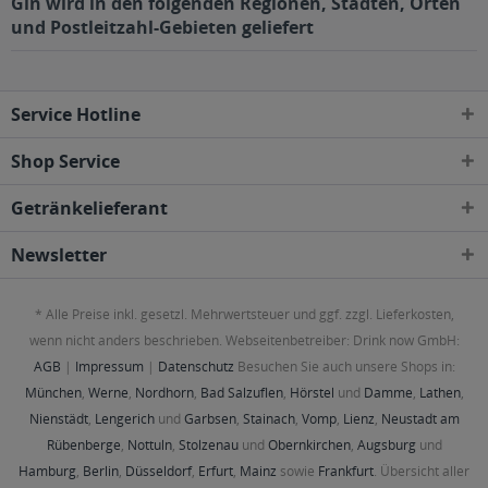
Gin wird in den folgenden Regionen, Städten, Orten
und Postleitzahl-Gebieten geliefert
Service Hotline
Shop Service
Getränkelieferant
Newsletter
* Alle Preise inkl. gesetzl. Mehrwertsteuer und ggf. zzgl. Lieferkosten,
wenn nicht anders beschrieben. Webseitenbetreiber: Drink now GmbH:
AGB
|
Impressum
|
Datenschutz
Besuchen Sie auch unsere Shops in:
München
,
Werne
,
Nordhorn
,
Bad Salzuflen
,
Hörstel
und
Damme
,
Lathen
,
Nienstädt
,
Lengerich
und
Garbsen
,
Stainach
,
Vomp
,
Lienz
,
Neustadt am
Rübenberge
,
Nottuln
,
Stolzenau
und
Obernkirchen
,
Augsburg
und
Hamburg
,
Berlin
,
Düsseldorf
,
Erfurt
,
Mainz
sowie
Frankfurt
. Übersicht aller