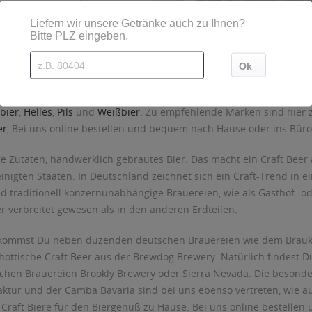
r bei getrankedienst.com bestellen und liefern lassen
Bier handelt es sich hierbei um handwerklich gebrautes Bier, bei 
richtungen und das Wiederbeleben alter Brau-Traditionen im Fokus
bier
,
Helles
,
Pils
und
Weißbier.
Zu empfehlende Marken sind hier 
er
, Bei uns online bestellen und bequem nach Hause oder ins Büro 
e Zutaten, handwerklich gebrautes Bier. Das macht ein Craft Beer
inigten Staaten. In Deutschland zeichnet sich ein Craft-Trend in ei
d traditionell konzernunabhängige Brauereien, wie als Gasthof- od
er verbreitet gewesen als in den anderen Erdteilen.
kommst Du neben duzenden deutschen Brauereien wie dem Brauku
chottische Craft Beer aus der Brewdog Brewery. Natürlich findest 
chen Brauereien Brookly Brewery oder Sierra Nevada. Die besonder
ktur und der Camba Bavaria sind bei uns ebenso vertreten, wie au
 Craft Biere für den Biergenuß zu Hause. Bei uns online bestelle