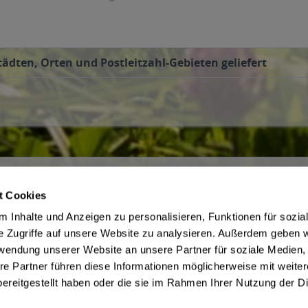
tädten, Orten und Postleitzahl-Gebieten geliefert
ce
Getränkelieferant
t Cookies
irmenkunden
AGB des Lieferanten
 Inhalte und Anzeigen zu personalisieren, Funktionen für sozia
 Jugendschutz
Datenschutz des Lieferanten
e Zugriffe auf unsere Website zu analysieren. Außerdem geben w
be
Kontaktdaten des Lieferanten
rwendung unserer Website an unsere Partner für soziale Medien
Widerrufsbelehrung des Liefera
re Partner führen diese Informationen möglicherweise mit weite
ereitgestellt haben oder die sie im Rahmen Ihrer Nutzung der D