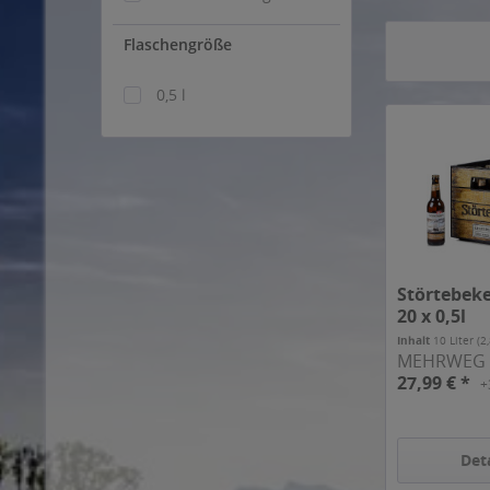
Flaschengröße
0,5 l
Störtebeke
20 x 0,5l
Inhalt
10 Liter
(2
MEHRWEG
27,99 € *
+
Det