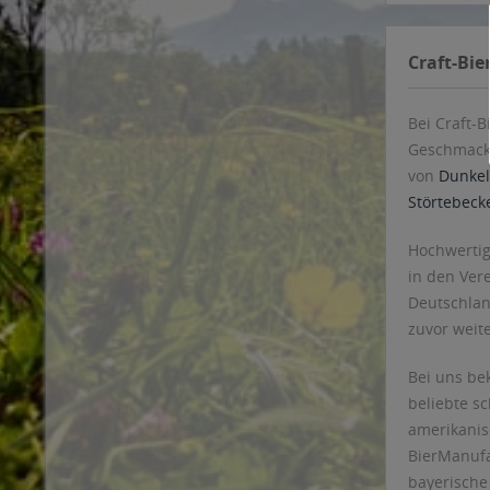
Craft-Bie
Bei Craft-
Geschmacks
von
Dunkel
Störtebeck
Hochwertig
in den Vere
Deutschlan
zuvor weit
Bei uns be
beliebte s
amerikanis
BierManufa
bayerische