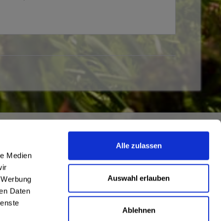
Newsletter
Alle zulassen
Abonnieren Sie den kostenlosen
le Medien
getraenkedienst.com-Newsletter und
ir
verpassen Sie keine Neuigkeit oder Aktion.
Auswahl erlauben
, Werbung
nten
ren Daten
ienste
Ablehnen