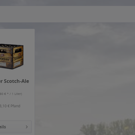
r Scotch-Ale
,80 € * / 1 Liter)
3,10 € Pfand
ails