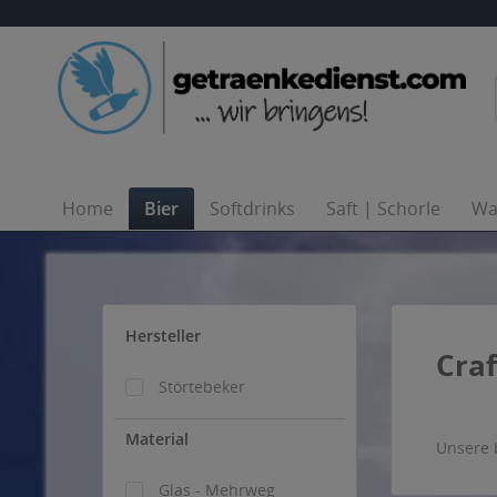
Home
Bier
Softdrinks
Saft | Schorle
Wa
Hersteller
Craf
Störtebeker
.
Material
Unsere 
Glas - Mehrweg