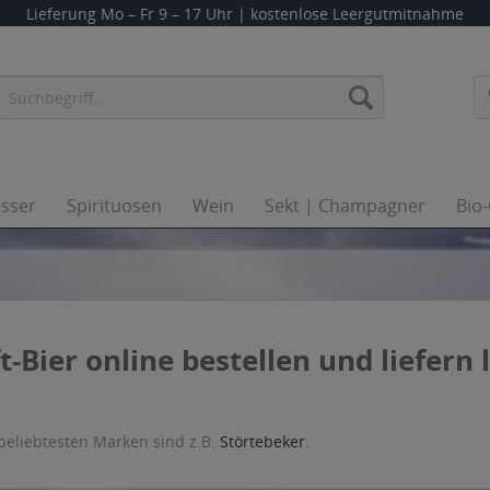
Lieferung
Mo – Fr 9 – 17 Uhr
| kostenlose Leergutmitnahme
sser
Spirituosen
Wein
Sekt | Champagner
Bio
t-Bier online bestellen und liefern 
beliebtesten Marken sind z.B.
Störtebeker
.