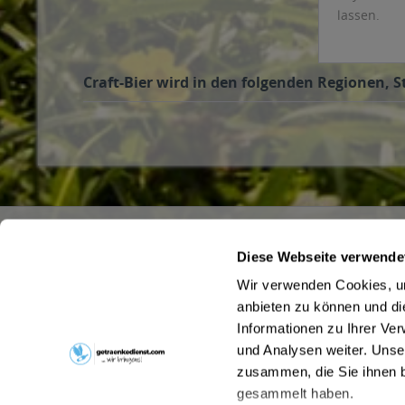
lassen.
Craft-Bier wird in den folgenden Regionen, S
Service Hotline
Shop Servi
Diese Webseite verwende
Haben Sie Fragen zu Ihrer Bestellung?
Büro- und F
Wir verwenden Cookies, um
Hinweise zum
Schreiben Sie uns gerne an
anbieten zu können und di
Pfandrückga
kontakt@getraenkedienst.com
Informationen zu Ihrer Ve
Kontakt
und Analysen weiter. Unse
zusammen, die Sie ihnen b
gesammelt haben.