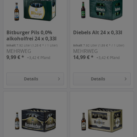
Bitburger Pils 0,0%
Diebels Alt 24 x 0,33l
alkoholfrei 24 x 0,33l
Inhalt
7.92 Liter
(1,26 € * / 1 Liter)
Inhalt
7.92 Liter
(1,89 € * / 1 Liter)
MEHRWEG
MEHRWEG
9,99 € *
14,99 € *
+3,42 € Pfand
+3,42 € Pfand
Details
Details