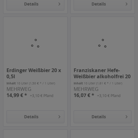
Details
Details
Erdinger Weißbier 20 x
Franziskaner Hefe-
0,5l
Weißbier alkoholfrei 20
x 0,5l
Inhalt
10 Liter
(1,50 € * / 1 Liter)
Inhalt
10 Liter
(1,61 € * / 1 Liter)
MEHRWEG
MEHRWEG
14,99 € *
16,07 € *
+3,10 € Pfand
+3,10 € Pfand
Details
Details