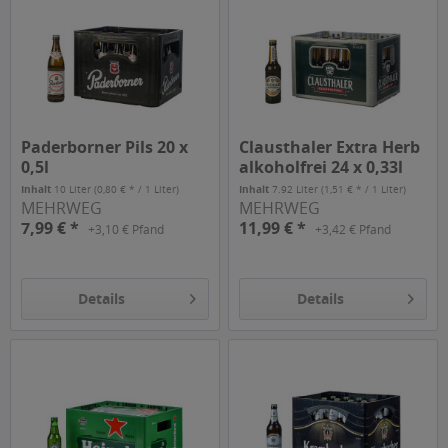
Paderborner Pils 20 x
Clausthaler Extra Herb
0,5l
alkoholfrei 24 x 0,33l
Inhalt
10 Liter
(0,80 € * / 1 Liter)
Inhalt
7.92 Liter
(1,51 € * / 1 Liter)
MEHRWEG
MEHRWEG
7,99 € *
11,99 € *
+3,10 € Pfand
+3,42 € Pfand
Details
Details