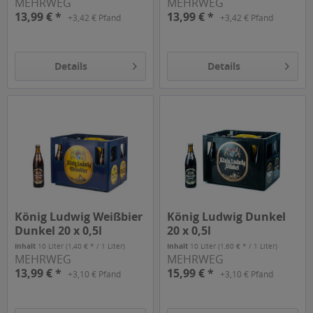
MEHRWEG
MEHRWEG
13,99 € *
13,99 € *
+3,42 € Pfand
+3,42 € Pfand
Details
Details
König Ludwig Weißbier
König Ludwig Dunkel
Dunkel 20 x 0,5l
20 x 0,5l
Inhalt
10 Liter
(1,40 € * / 1 Liter)
Inhalt
10 Liter
(1,60 € * / 1 Liter)
MEHRWEG
MEHRWEG
13,99 € *
15,99 € *
+3,10 € Pfand
+3,10 € Pfand