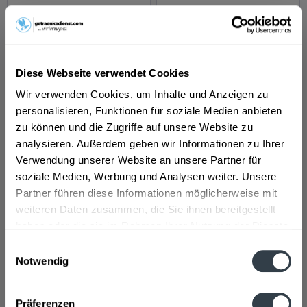
Salitos Ice 24 x 0,33l
Krombacher Radler 24
x 0,33l
Diese Webseite verwendet Cookies
Inhalt
7.92 Liter
(3,16 € * / 1 Liter)
Inhalt
7.92 Liter
(1,77 € * / 1 Liter)
MEHRWEG
MEHRWEG
Wir verwenden Cookies, um Inhalte und Anzeigen zu
24,99 € *
13,99 € *
+3,42 € Pfand
+3,42 € Pfand
personalisieren, Funktionen für soziale Medien anbieten
zu können und die Zugriffe auf unsere Website zu
analysieren. Außerdem geben wir Informationen zu Ihrer
Details
Details
Verwendung unserer Website an unsere Partner für
soziale Medien, Werbung und Analysen weiter. Unsere
Partner führen diese Informationen möglicherweise mit
weiteren Daten zusammen, die Sie ihnen bereitgestellt
haben oder die sie im Rahmen Ihrer Nutzung der Dienste
gesammelt haben.
Einwilligungsauswahl
Notwendig
Datenschutzbestimmungen
Veltins Pils 0,0%
Aktien Zwick'l
Präferenzen