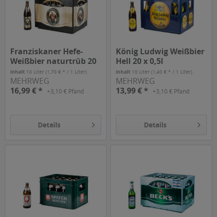
Franziskaner Hefe-
König Ludwig Weißbier
Weißbier naturtrüb 20
Hell 20 x 0,5l
x 0,5l
Inhalt
10 Liter
(1,70 € * / 1 Liter)
Inhalt
10 Liter
(1,40 € * / 1 Liter)
MEHRWEG
MEHRWEG
16,99 € *
13,99 € *
+3,10 € Pfand
+3,10 € Pfand
Details
Details