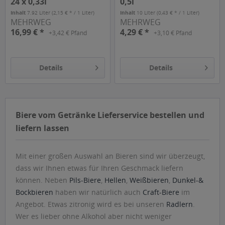
24 x 0,33l
0,5l
Inhalt
7.92 Liter
(2,15 € * / 1 Liter)
Inhalt
10 Liter
(0,43 € * / 1 Liter)
MEHRWEG
MEHRWEG
16,99 € *
4,29 € *
+3,42 € Pfand
+3,10 € Pfand
Details
Details
Biere vom Getränke Lieferservice bestellen und
liefern lassen
Mit einer großen Auswahl an Bieren sind wir überzeugt,
dass wir Ihnen etwas für Ihren Geschmack liefern
können. Neben
Pils-Biere
,
Hellen
,
Weißbieren
,
Dunkel-&
Bockbieren
haben wir natürlich auch
Craft-Biere
im
Angebot. Etwas zitronig wird es bei unseren
Radlern
.
Wer es lieber ohne Alkohol aber nicht weniger