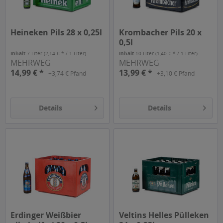
Heineken Pils 28 x 0,25l
Krombacher Pils 20 x
0,5l
Inhalt
7 Liter
(2,14 € * / 1 Liter)
Inhalt
10 Liter
(1,40 € * / 1 Liter)
MEHRWEG
MEHRWEG
14,99 € *
13,99 € *
+3,74 € Pfand
+3,10 € Pfand
Details
Details
Erdinger Weißbier
Veltins Helles Pülleken