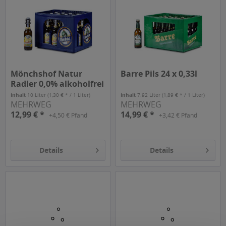
Mönchshof Natur
Barre Pils 24 x 0,33l
Radler 0,0% alkoholfrei
20 x 0,5l
Inhalt
10 Liter
(1,30 € * / 1 Liter)
Inhalt
7.92 Liter
(1,89 € * / 1 Liter)
MEHRWEG
MEHRWEG
12,99 € *
14,99 € *
+4,50 € Pfand
+3,42 € Pfand
Details
Details