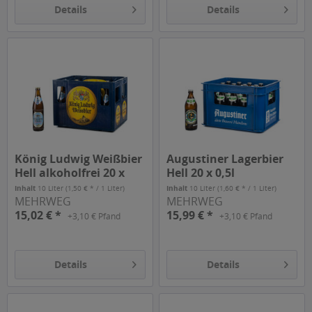
Details
Details
König Ludwig Weißbier
Augustiner Lagerbier
Hell alkoholfrei 20 x
Hell 20 x 0,5l
0,5l
Inhalt
10 Liter
(1,50 € * / 1 Liter)
Inhalt
10 Liter
(1,60 € * / 1 Liter)
MEHRWEG
MEHRWEG
15,02 € *
15,99 € *
+3,10 € Pfand
+3,10 € Pfand
Details
Details