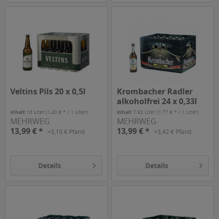
Veltins Pils 20 x 0,5l
Krombacher Radler
alkoholfrei 24 x 0,33l
Inhalt
10 Liter
(1,40 € * / 1 Liter)
Inhalt
7.92 Liter
(1,77 € * / 1 Liter)
MEHRWEG
MEHRWEG
13,99 € *
13,99 € *
+3,10 € Pfand
+3,42 € Pfand
Details
Details