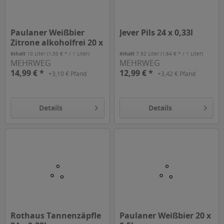
Paulaner Weißbier
Jever Pils 24 x 0,33l
Zitrone alkoholfrei 20 x
0,5l
Inhalt
10 Liter
(1,50 € * / 1 Liter)
Inhalt
7.92 Liter
(1,64 € * / 1 Liter)
MEHRWEG
MEHRWEG
14,99 € *
12,99 € *
+3,10 € Pfand
+3,42 € Pfand
Details
Details
Rothaus Tannenzäpfle
Paulaner Weißbier 20 x