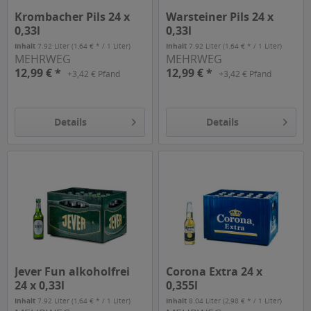
Krombacher Pils 24 x
Warsteiner Pils 24 x
0,33l
0,33l
Inhalt
7.92 Liter
(1,64 € * / 1 Liter)
Inhalt
7.92 Liter
(1,64 € * / 1 Liter)
MEHRWEG
MEHRWEG
12,99 € *
12,99 € *
+3,42 € Pfand
+3,42 € Pfand
Details
Details
Jever Fun alkoholfrei
Corona Extra 24 x
24 x 0,33l
0,355l
Inhalt
7.92 Liter
(1,64 € * / 1 Liter)
Inhalt
8.04 Liter
(2,98 € * / 1 Liter)