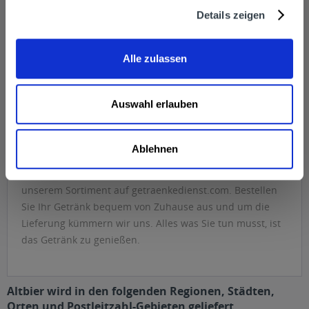
Die Geschichte des Altbiers begann schon in der
Details zeigen
römischen Antike in Niederrhein, weshalb man diese
Region auch als Heimat des Altbiers bezeichnet. Das Alt
Alle zulassen
im Namen bezieht sich auf die sehr alte und traditionelle
Brauart der Biersorte. Zudem ist das Altbier ein
obergäriges Bier, was eher alt ist, als untergärige
Auswahl erlauben
Biersorten. Die größten Erfolge hatte das Altbier in den
1980er Jahren, noch vor dem Durchbruch des Kölsch.
Ablehnen
Wollen Sie auch den Geschmack des traditionell
produzierten Altbier genießen? Dann bediene dich
unserem Sortiment auf getraenkedienst.com. Bestellen
Sie Ihr Getränk bequem von Zuhause aus und um die
Lieferung kümmern wir uns. Alles was Sie tun musst, ist
das Getränk zu genießen.
Altbier wird in den folgenden Regionen, Städten,
Orten und Postleitzahl-Gebieten geliefert