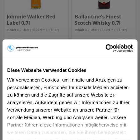
Johnnie Walker Red
Ballantine's Finest
Label 0,7l
Scotch Whisky 0,7l
Inhalt
0.7 Liter
(15,70 € * / 1 Liter)
Inhalt
0.7 Liter
(17,13 € * / 1 Liter)
10,99 € *
11,99 € *
Details
Details
Diese Webseite verwendet Cookies
Wir verwenden Cookies, um Inhalte und Anzeigen zu
personalisieren, Funktionen für soziale Medien anbieten
Whiskey & Scotch bei getrankedienst.com
zu können und die Zugriffe auf unsere Website zu
bestellen und liefern lassen
analysieren. Außerdem geben wir Informationen zu Ihrer
Verwendung unserer Website an unsere Partner für
soziale Medien, Werbung und Analysen weiter. Unsere
Die beste Auswahl an geschmackvollen Whiskey & Scotch
Partner führen diese Informationen möglicherweise mit
findest du hier in unserem Sortiment. Die wichtigsten
weiteren Daten zusammen, die Sie ihnen bereitgestellt
Whiskey und Scotch-Marken sind
Jack Daniels
,
haben oder die sie im Rahmen Ihrer Nutzung der Dienste