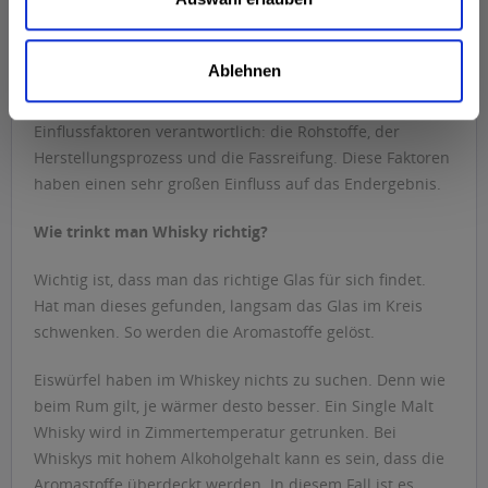
richtig.
Nicht nur jeder Whisky schmeckt anders, sondern der
Ablehnen
Inhalt jedes Fasses schmeckt anders als der Inhalt
anderer Fässer. Für die Vielfalt an Aromen sind drei
Einflussfaktoren verantwortlich: die Rohstoffe, der
Herstellungsprozess und die Fassreifung. Diese Faktoren
haben einen sehr großen Einfluss auf das Endergebnis.
Wie trinkt man Whisky richtig?
Wichtig ist, dass man das richtige Glas für sich findet.
Hat man dieses gefunden, langsam das Glas im Kreis
schwenken. So werden die Aromastoffe gelöst.
Eiswürfel haben im Whiskey nichts zu suchen. Denn wie
beim Rum gilt, je wärmer desto besser. Ein Single Malt
Whisky wird in Zimmertemperatur getrunken. Bei
Whiskys mit hohem Alkoholgehalt kann es sein, dass die
Aromastoffe überdeckt werden. In diesem Fall ist es