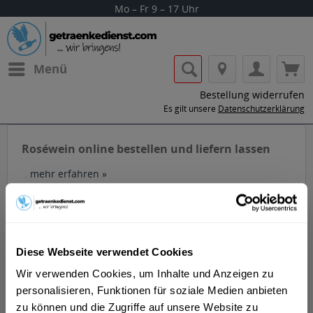
Mo – Fr 9 – 17 Uhr
Menü
Bestellung widerrufen
Es gilt unsere
Datenschutzerklärung
Roséwein online bestellen und liefern lassen
.
mehr erfahren »
Diese Webseite verwendet Cookies
Roséwein ist ein sehr hellfarbiger Wein, der ähnlich wie
Wir verwenden Cookies, um Inhalte und Anzeigen zu
Weißwein aus roten Trauben hergestellt wird. Die
personalisieren, Funktionen für soziale Medien anbieten
Färbung des Roséweins kann variieren. Dieser Wein
zu können und die Zugriffe auf unsere Website zu