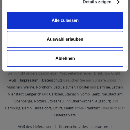
Details zeigen
Service Hotline
Alle zulassen
Shop Service
Getränkelieferant
Auswahl erlauben
Newsletter
Ablehnen
* Alle Preise inkl. gesetzl. Mehrwertsteuer und ggf. zzgl. Lieferkosten,
wenn nicht anders beschrieben. Webseitenbetreiber: Drink now GmbH:
AGB
|
Impressum
|
Datenschutz
Besuchen Sie auch unsere Shops in:
München
,
Werne
,
Nordhorn
,
Bad Salzuflen
,
Hörstel
und
Damme
,
Lathen
,
Nienstädt
,
Lengerich
und
Garbsen
,
Stainach
,
Vomp
,
Lienz
,
Neustadt am
Rübenberge
,
Nottuln
,
Stolzenau
und
Obernkirchen
,
Augsburg
und
Hamburg
,
Berlin
,
Düsseldorf
,
Erfurt
,
Mainz
sowie
Frankfurt
. Übersicht aller
Liefergebiete
AGB des Lieferanten
Datenschutz des Lieferanten