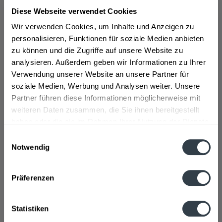
Alles begann mit der Gründung einer kleinen
Diese Webseite verwendet Cookies
Lohnmosterei im Nordring in Bad Liebenwerda. Aus der
familiengeführten Lohnmosterei wurde in den 1950er
Wir verwenden Cookies, um Inhalte und Anzeigen zu
Jahren ein Volkseigener Betrieb (VEB) Getränke Bad
personalisieren, Funktionen für soziale Medien anbieten
Liebenwerda. Nach der Wende wurde das Unternehmen
zu können und die Zugriffe auf unsere Website zu
im Jahr 1990 ein Teil der RhönSprudel Gruppe.
analysieren. Außerdem geben wir Informationen zu Ihrer
Kontinuierlich wuchs der Getränkehersteller weiter,
Verwendung unserer Website an unsere Partner für
gestaltete 2008 beispielsweise sein Firmenlogo neu und
soziale Medien, Werbung und Analysen weiter. Unsere
baut seit 2015 das Glasflaschensortiment nach und nach
Partner führen diese Informationen möglicherweise mit
aus. Das Wasser hat heutzutage einen Absatzanteil von
weiteren Daten zusammen, die Sie ihnen bereitgestellt
80 %.
>>>mehr
haben oder die sie im Rahmen Ihrer Nutzung der Dienste
gesammelt haben.
Einwilligungsauswahl
Notwendig
Datenschutzbestimmungen
Präferenzen
Neben dem klassischen Mineralwasser in Sanft, Medium
und Spritzig verkauft die Marke Bad Liebenwerda auch
Wasser mit Zitrone und Limette. Tee- und Landträume in
Statistiken
verschiedenen Geschmacksrichtungen kommen ebenso