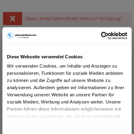
Dieser Artikel steht derzeit nicht zur Verfügung!
7,99 € *
Inhalt:
10 Liter (0,80 € * / 1 Liter)
inkl. MwSt.
ggf. zzgl. Erschwerniszuschlag
Derzeit nicht verfügbar.
Diese Webseite verwendet Cookies
MEHRWEG
Wir verwenden Cookies, um Inhalte und Anzeigen zu
+3,10 € Pfand
personalisieren, Funktionen für soziale Medien anbieten
zu können und die Zugriffe auf unsere Website zu
Artikel-Nr.:
15663
analysieren. Außerdem geben wir Informationen zu Ihrer
Verwendung unserer Website an unsere Partner für
Beschreibung
soziale Medien, Werbung und Analysen weiter. Unsere
Partner führen diese Informationen möglicherweise mit
mehr
weiteren Daten zusammen, die Sie ihnen bereitgestellt
haben oder die sie im Rahmen Ihrer Nutzung der Dienste
Zutaten und Allergene
gesammelt haben.
Einwilligungsauswahl