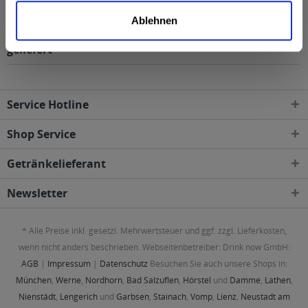
Paderborner Pils 20 x 0,5l wird in den folgenden
Ablehnen
Regionen, Städten, Orten und Postleitzahl-Gebieten
geliefert
Service Hotline
Shop Service
Getränkelieferant
Newsletter
* Alle Preise inkl. gesetzl. Mehrwertsteuer und ggf. zzgl. Lieferkosten,
wenn nicht anders beschrieben. Webseitenbetreiber: Drink now GmbH:
AGB
|
Impressum
|
Datenschutz
Besuchen Sie auch unsere Shops in:
München
,
Werne
,
Nordhorn
,
Bad Salzuflen
,
Hörstel
und
Damme
,
Lathen
,
Nienstädt
,
Lengerich
und
Garbsen
,
Stainach
,
Vomp
,
Lienz
,
Neustadt am