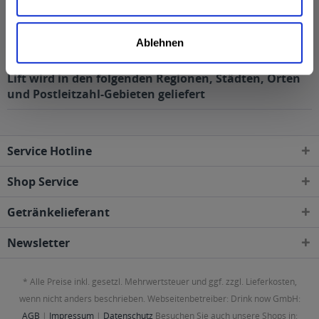
bestellt werden und wird dann direkt vom
Getränkelieferservice geliefert.
Ablehnen
Lift wird in den folgenden Regionen, Städten, Orten
und Postleitzahl-Gebieten geliefert
Service Hotline
Shop Service
Getränkelieferant
Newsletter
* Alle Preise inkl. gesetzl. Mehrwertsteuer und ggf. zzgl. Lieferkosten,
wenn nicht anders beschrieben. Webseitenbetreiber: Drink now GmbH:
AGB
|
Impressum
|
Datenschutz
Besuchen Sie auch unsere Shops in: