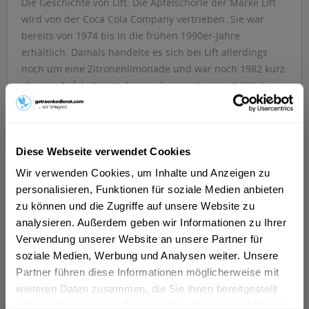
Die Geschichte von Lift: Die Apfelschorle der Marke Lift
wird von der Coca Cola Company vertrieben. Sie war
bereits von 1974 bis in die frühen 1990er-Jahre
erhältlich. Damals handelte es sich bei Lift allerdings
noch um eine Zitronenlimonade und war noch 1982 kurz
als eine Apfel- Kräuterlimonadenmischung erhältlich.
Die Lift Apfelschorle so wie wir sie heute kennen ist erst
seit 1996 erhältlich und wird nur in der Originalversion
als Lift-Apfelschorle verkauft. Der Verkauf des ab 2005
erhätlichen Lift Apfel-Grapefruit wurde bereits 2007
Diese Webseite verwendet Cookies
schon wieder eingestellt.
>>>mehr
Wir verwenden Cookies, um Inhalte und Anzeigen zu
personalisieren, Funktionen für soziale Medien anbieten
zu können und die Zugriffe auf unsere Website zu
Filtern
analysieren. Außerdem geben wir Informationen zu Ihrer
Verwendung unserer Website an unsere Partner für
soziale Medien, Werbung und Analysen weiter. Unsere
Partner führen diese Informationen möglicherweise mit
weiteren Daten zusammen, die Sie ihnen bereitgestellt
haben oder die sie im Rahmen Ihrer Nutzung der Dienste