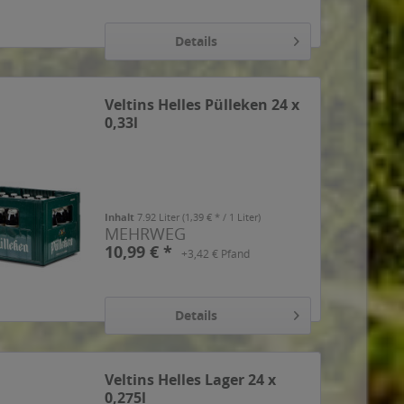
Details
Veltins Helles Pülleken 24 x
0,33l
Inhalt
7.92 Liter
(1,39 € * / 1 Liter)
MEHRWEG
10,99 € *
+3,42 € Pfand
Details
Veltins Helles Lager 24 x
0,275l