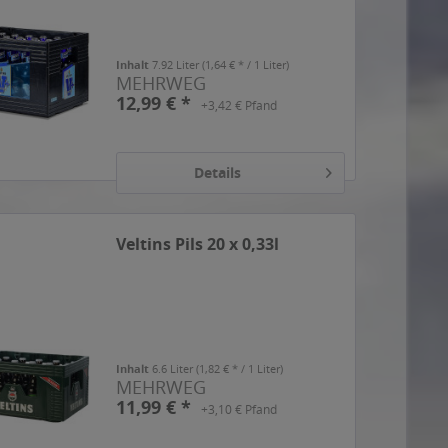
Inhalt
7.92 Liter
(1,64 € * / 1 Liter)
MEHRWEG
12,99 € *
+3,42 € Pfand
Details
Veltins Pils 20 x 0,33l
Inhalt
6.6 Liter
(1,82 € * / 1 Liter)
MEHRWEG
11,99 € *
+3,10 € Pfand