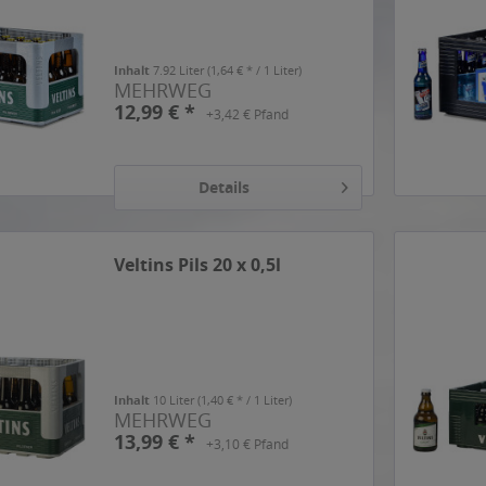
Inhalt
7.92 Liter
(1,64 € * / 1 Liter)
MEHRWEG
12,99 € *
+3,42 € Pfand
Details
Veltins Pils 20 x 0,5l
Inhalt
10 Liter
(1,40 € * / 1 Liter)
MEHRWEG
13,99 € *
+3,10 € Pfand