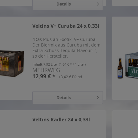
Details
Veltins V+ Curuba 24 x 0,33l
"Das Plus an Exotik: V+ Curuba.
Der Biermix aus Curuba mit dem
Extra-Schuss Tequila-Flavour. ",
so der Hersteller.
Inhalt
7.92 Liter
(1,64 € * / 1 Liter)
MEHRWEG
12,99 € *
+3,42 € Pfand
Details
Veltins Radler 24 x 0,33l