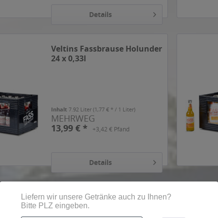
Details
Veltins Fassbrause Holunder
24 x 0,33l
Inhalt
7.92 Liter
(1,77 € * / 1 Liter)
MEHRWEG
13,99 € *
+3,42 € Pfand
Details
Veltins Pils 20l