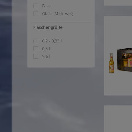
Fass
Glas - Mehrweg
Flaschengröße
0,2 - 0,33 l
0,5 l
> 6 l