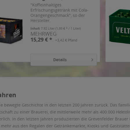
"Koffeinhaltiges
Erfrischungsgetränk mit Cola-
Orangengeschmack", so der
Hersteller.
Inhalt
7.92 Liter
(1,93 € * / 1 Liter)
MEHRWEG
15,29 € *
+3,42 € Pfand
Details
Jahren
eine bewegte Geschichte in den letzten 200 Jahren zurück. Das fam
schaft zu einer Brauerei, die mittlerweile mehr als 400.000 Hektoli
erlich. In den letzten Jahren produzierten die Grevenfelder Brauer
hts mehr aus den Regalen der Getränkemarkte, Kiosks und Gaststät