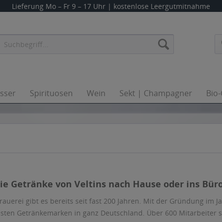
Lieferung
Mo – Fr 9 – 17 Uhr
| kostenlose Leergutmitnahme
sser
Spirituosen
Wein
Sekt | Champagner
Bio
die Getränke von Veltins nach Hause oder ins Büro
Brauerei gibt es bereits seit fast 200 Jahren. Mit der Gründung im J
esten Getränkemarken in ganz Deutschland. Über 600 Mitarbeiter s