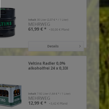
Inhalt
30 Liter
(2,07 € * / 1 Liter)
MEHRWEG
61,99 € *
+30,00 € Pfand
Details
Veltins Radler 0,0%
alkoholfrei 24 x 0,33l
Inhalt
7.92 Liter
(1,64 € * / 1 Liter)
MEHRWEG
12,99 € *
+3,42 € Pfand