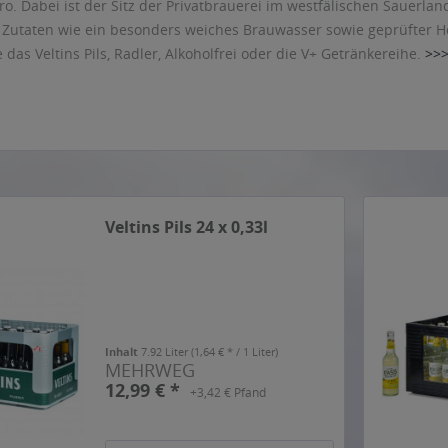
ro. Dabei ist der Sitz der Privatbrauerei im westfälischen Sauerla
 Zutaten wie ein besonders weiches Brauwasser sowie geprüfter 
 das Veltins Pils, Radler, Alkoholfrei oder die V+ Getränkereihe.
>>
Veltins Pils 24 x 0,33l
Inhalt
7.92 Liter
(1,64 € * / 1 Liter)
MEHRWEG
12,99 € *
+3,42 € Pfand