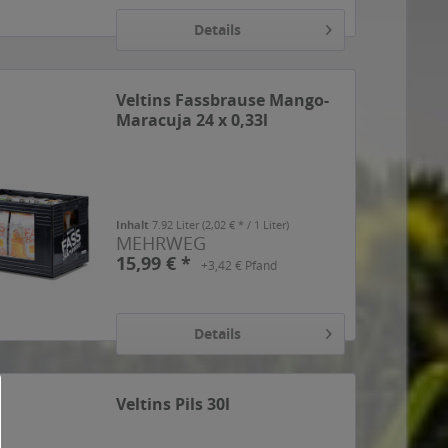
Details
Veltins Fassbrause Mango-
Maracuja 24 x 0,33l
Inhalt
7.92 Liter
(2,02 € * / 1 Liter)
MEHRWEG
15,99 € *
+3,42 € Pfand
Details
Veltins Pils 30l