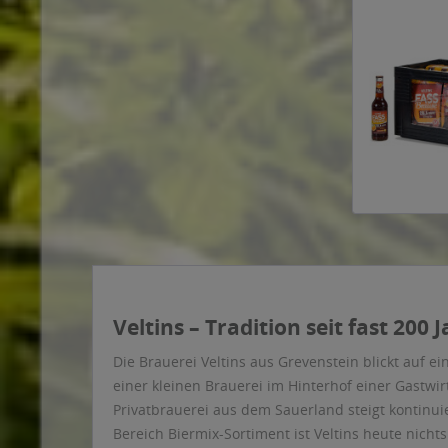
Veltins – Tradition seit fast 200 
Die Brauerei Veltins aus Grevenstein blickt auf 
einer kleinen Brauerei im Hinterhof einer Gastwirt
Privatbrauerei aus dem Sauerland steigt kontinui
Bereich Biermix-Sortiment ist Veltins heute nic