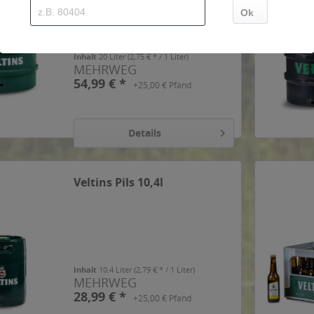
Inhalt
20 Liter
(2,75 € * / 1 Liter)
MEHRWEG
54,99 € *
+25,00 € Pfand
Details
Veltins Pils 10,4l
Inhalt
10.4 Liter
(2,79 € * / 1 Liter)
MEHRWEG
28,99 € *
+25,00 € Pfand