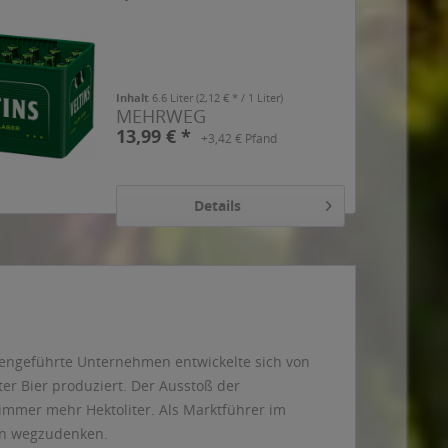
Inhalt
6.6 Liter
(2,12 € * / 1 Liter)
MEHRWEG
13,99 € *
+3,42 € Pfand
Details
iliengeführte Unternehmen entwickelte sich von
ter Bier produziert. Der Ausstoß der
 immer mehr Hektoliter. Als Marktführer im
ten wegzudenken.