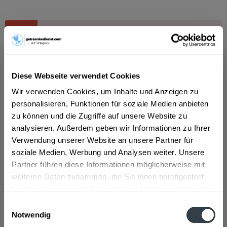
Dieser Artikel steht derzeit nicht zur Verfügung!
4,24 € *
Inhalt:
8.4 Liter (0,51 € * / 1 Liter)
Diese Webseite verwendet Cookies
inkl. MwSt.
ggf. zzgl. Erschwerniszuschlag
Derzeit nicht verfügbar.
Wir verwenden Cookies, um Inhalte und Anzeigen zu
MEHRWEG
personalisieren, Funktionen für soziale Medien anbieten
+3,30 € Pfand
zu können und die Zugriffe auf unsere Website zu
analysieren. Außerdem geben wir Informationen zu Ihrer
Verwendung unserer Website an unsere Partner für
Artikel-Nr.:
39038
soziale Medien, Werbung und Analysen weiter. Unsere
Partner führen diese Informationen möglicherweise mit
Beschreibung
weiteren Daten zusammen, die Sie ihnen bereitgestellt
mehr
haben oder die sie im Rahmen Ihrer Nutzung der Dienste
gesammelt haben.
Einwilligungsauswahl
Zutaten und Allergene
Notwendig
Datenschutzbestimmungen