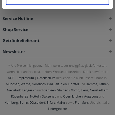
Service Hotline
Shop Service
Getränkelieferant
Newsletter
* Alle Preise inkl. gesetzl. Mehrwertsteuer und ggf. zzgl. Lieferkosten,
wenn nicht anders beschrieben. Webseitenbetreiber: Drink now GmbH:
AGB
|
Impressum
|
Datenschutz
Besuchen Sie auch unsere Shops in:
München
,
Werne
,
Nordhorn
,
Bad Salzuflen
,
Hörstel
und
Damme
,
Lathen
,
Nienstädt
,
Lengerich
und
Garbsen
,
Stainach
,
Vomp
,
Lienz
,
Neustadt am
Rübenberge
,
Nottuln
,
Stolzenau
und
Obernkirchen
,
Augsburg
und
Hamburg
,
Berlin
,
Düsseldorf
,
Erfurt
,
Mainz
sowie
Frankfurt
. Übersicht aller
Liefergebiete