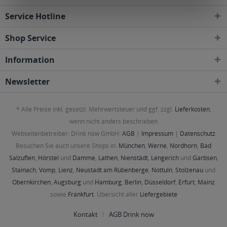
Service Hotline
Shop Service
Information
Newsletter
* Alle Preise inkl. gesetzl. Mehrwertsteuer und ggf. zzgl.
Lieferkosten
,
wenn nicht anders beschrieben
Webseitenbetreiber: Drink now GmbH:
AGB
|
Impressum
|
Datenschutz
Besuchen Sie auch unsere Shops in:
München
,
Werne
,
Nordhorn
,
Bad
Salzuflen
,
Hörstel
und
Damme
,
Lathen
,
Nienstädt
,
Lengerich
und
Garbsen
,
Stainach
,
Vomp
,
Lienz
,
Neustadt am Rübenberge
,
Nottuln
,
Stolzenau
und
Obernkirchen
,
Augsburg
und
Hamburg
,
Berlin
,
Düsseldorf
,
Erfurt
,
Mainz
sowie
Frankfurt
. Übersicht aller
Liefergebiete
Kontakt
AGB Drink now