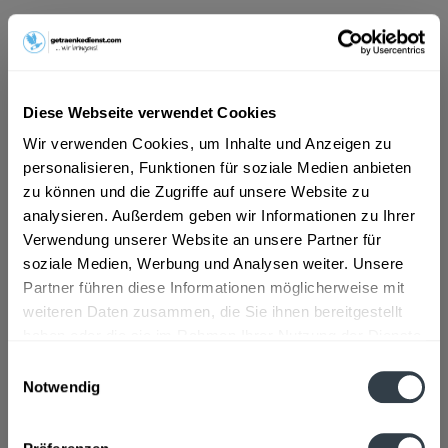
ab 11,69 € *
Inhalt:
6 Liter (1,95 € * / 1 Liter)
inkl. MwSt.
ggf. zzgl. Erschwerniszuschlag
Diese Webseite verwendet Cookies
Vorrätig
MEHRWEG
Wir verwenden Cookies, um Inhalte und Anzeigen zu
personalisieren, Funktionen für soziale Medien anbieten
+2,40 € Pfand
zu können und die Zugriffe auf unsere Website zu
analysieren. Außerdem geben wir Informationen zu Ihrer
In den
Warenkorb
Verwendung unserer Website an unsere Partner für
soziale Medien, Werbung und Analysen weiter. Unsere
Artikel-Nr.:
26978
Partner führen diese Informationen möglicherweise mit
Verfügbar in:
weiteren Daten zusammen, die Sie ihnen bereitgestellt
haben oder die sie im Rahmen Ihrer Nutzung der Dienste
Beschreibung
gesammelt haben.
Einwilligungsauswahl
mehr
Notwendig
Datenschutzbestimmungen
Zutaten und Allergene