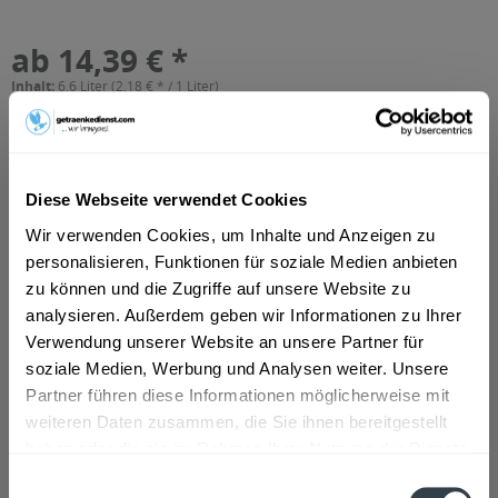
ab 14,39 € *
Inhalt:
6.6 Liter (2,18 € * / 1 Liter)
inkl. MwSt.
ggf. zzgl. Erschwerniszuschlag
Vorrätig
MEHRWEG
+3,10 € Pfand
Diese Webseite verwendet Cookies
Wir verwenden Cookies, um Inhalte und Anzeigen zu
In den
Warenkorb
personalisieren, Funktionen für soziale Medien anbieten
zu können und die Zugriffe auf unsere Website zu
Artikel-Nr.:
30444
analysieren. Außerdem geben wir Informationen zu Ihrer
Verfügbar in:
Verwendung unserer Website an unsere Partner für
soziale Medien, Werbung und Analysen weiter. Unsere
Beschreibung
Partner führen diese Informationen möglicherweise mit
mehr
weiteren Daten zusammen, die Sie ihnen bereitgestellt
"Müller Steinie Apfelwein pur 6.0 20 x 0,33l"
haben oder die sie im Rahmen Ihrer Nutzung der Dienste
gesammelt haben.
Einwilligungsauswahl