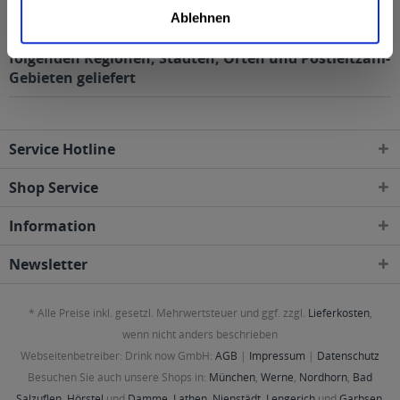
6,0% vol
Ablehnen
Müller Steinie Apfelwein pur 6.0 20 x 0,33l wird in den
folgenden Regionen, Städten, Orten und Postleitzahl-
Gebieten geliefert
Service Hotline
Shop Service
Information
Newsletter
* Alle Preise inkl. gesetzl. Mehrwertsteuer und ggf. zzgl.
Lieferkosten
,
wenn nicht anders beschrieben
Webseitenbetreiber: Drink now GmbH:
AGB
|
Impressum
|
Datenschutz
Besuchen Sie auch unsere Shops in:
München
,
Werne
,
Nordhorn
,
Bad
Salzuflen
,
Hörstel
und
Damme
,
Lathen
,
Nienstädt
,
Lengerich
und
Garbsen
,