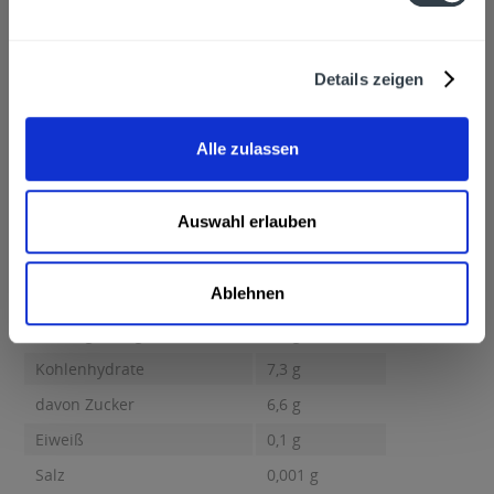
Lauterecken
mehr
Niehoffs Vaihinger Fruchtsaft GmbH, Bahnhofstraße 40,
67742 Lauterecken
Details zeigen
Alkoholgehalt
<0,1% vol
mehr
<0,1% vol
Alle zulassen
Nährwertangaben
Brennwert 33 kcal / 139 kJ Fett 0,1 g davon gesättigte Fettsäuren
Auswahl erlauben
0,1 g...
mehr
Brennwert
33 kcal / 139 kJ
Ablehnen
Fett
0,1 g
davon gesättigte Fettsäuren
0,1 g
Kohlenhydrate
7,3 g
davon Zucker
6,6 g
Eiweiß
0,1 g
Salz
0,001 g