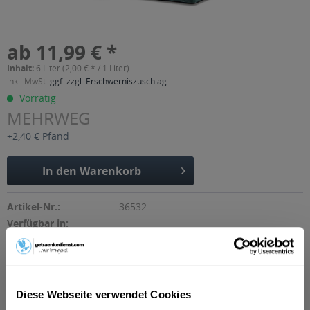
ab 11,99 € *
Inhalt:
6 Liter (2,00 € * / 1 Liter)
inkl. MwSt.
ggf. zzgl. Erschwerniszuschlag
Vorrätig
MEHRWEG
+2,40 € Pfand
In den
Warenkorb
Artikel-Nr.:
36532
Verfügbar in:
Beschreibung
"Alkoholfreier Punsch aus Fruchtsaft und Fruchtsaftkonzentrat
(43% Apfelsaft, 27%...
mehr
Diese Webseite verwendet Cookies
"Klindworth MAX alkoholfreier Punsch rot 6