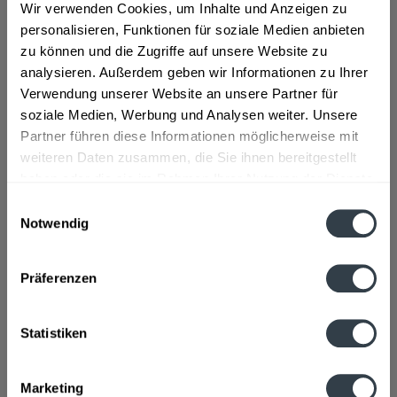
Wir verwenden Cookies, um Inhalte und Anzeigen zu
x 1l"
personalisieren, Funktionen für soziale Medien anbieten
"Alkoholfreier Punsch aus Fruchtsaft und
zu können und die Zugriffe auf unsere Website zu
Fruchtsaftkonzentrat (43% Apfelsaft, 27% Sauerkirschsaft).
Mit Süßungsmitteln.", so der Hersteller.
analysieren. Außerdem geben wir Informationen zu Ihrer
Verwendung unserer Website an unsere Partner für
Flaschengröße:
1 - 1,5 l
soziale Medien, Werbung und Analysen weiter. Unsere
Fragen zum Artikel?
Partner führen diese Informationen möglicherweise mit
Weitere Artikel von Klindworth
weiteren Daten zusammen, die Sie ihnen bereitgestellt
Zutaten und Allergene
haben oder die sie im Rahmen Ihrer Nutzung der Dienste
Wasser, Sauerkirschsaft, Apfelsaftkonzentrat,
gesammelt haben.
Sauerkirschsaftkonzentrat, Süßungsmittel...
mehr
Einwilligungsauswahl
Notwendig
Wasser, Sauerkirschsaft, Apfelsaftkonzentrat,
Datenschutzbestimmungen
Sauerkirschsaftkonzentrat, Süßungsmittel Saccharin-
Natrium, Acesulfam-K, Natrium-Cyclamat und Aspartam*,
Präferenzen
natürliche Aromen *enthält eine PHENYLALANINQUELLE.
Enthält SULFITE.
Anmerkung: Sofern Allergene vorhanden sind, sind diese
Statistiken
mittels Großbuchstaben besonders hervorgehoben
Hersteller
Marketing
Niehoffs Vaihinger Fruchtsaft GmbH, Bahnhofstraße 40, 67742