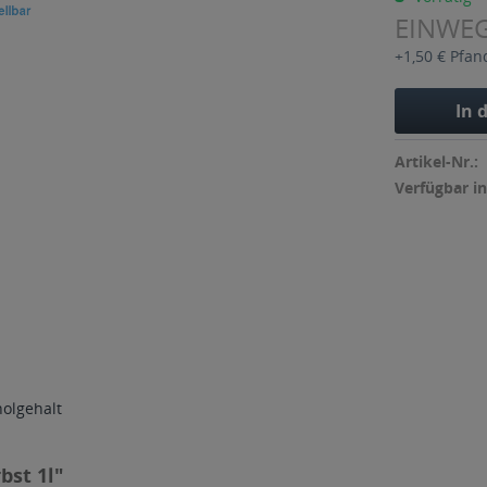
EINWE
+1,50 € Pfan
In 
Artikel-Nr.:
Verfügbar in
holgehalt
st 1l"