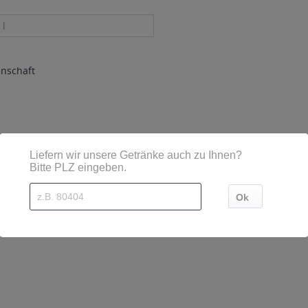
 l
enschaft
sind diese mittels Großbuchstaben besonders hervorgehoben
e 2, 77770 Durbach