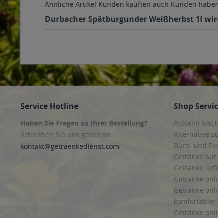
Ähnliche Artikel
Kunden kauften auch
Kunden haben 
Durbacher Spätburgunder Weißherbst 1l wird 
Service Hotline
Shop Servi
Haben Sie Fragen zu Ihrer Bestellung?
Account lösc
Alternative z
Schreiben Sie uns gerne an
Büro- und F
kontakt@getraenkedienst.com
Getränke auf
Getränke lief
Getränke onli
Getränke onli
komfortabler 
Getränke onli