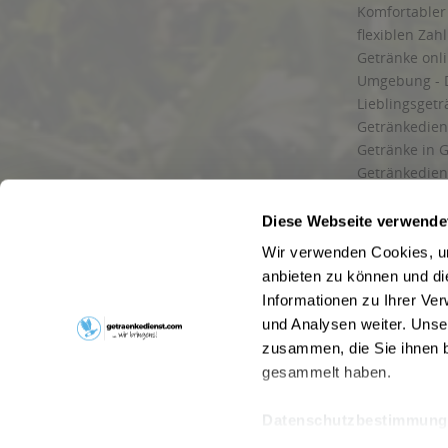
Komfortabler 
flexiblen Zah
Getränke onl
Umgebung - 
Lieblingsget
Getränkediens
Getränke in G
Getränkedien
zuverlässige
und Umgebu
Diese Webseite verwende
Getränkeliefe
Wir verwenden Cookies, um
Liefergebiet
anbieten zu können und di
Lieferservice
Informationen zu Ihrer Ve
Wir liefern G
und Analysen weiter. Unse
Kontakt
zusammen, die Sie ihnen b
Newsletter
gesammelt haben.
Datenschutzbestimmung
* Alle Pre