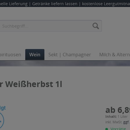
elle Lieferung |
Getränke liefern lassen
| kostenlose Leergutmit
pirituosen
Wein
Sekt | Champagner
Milch & Alter
 Weißherbst 1l
ab 6,8
Inhalt:
1 Liter
inkl. MwSt.
ggf.
Vorrätig