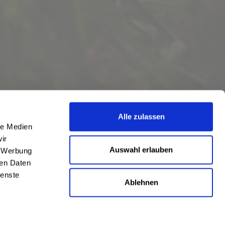
Alle zulassen
le Medien
ir
Auswahl erlauben
, Werbung
ren Daten
ienste
Ablehnen
eschrieben