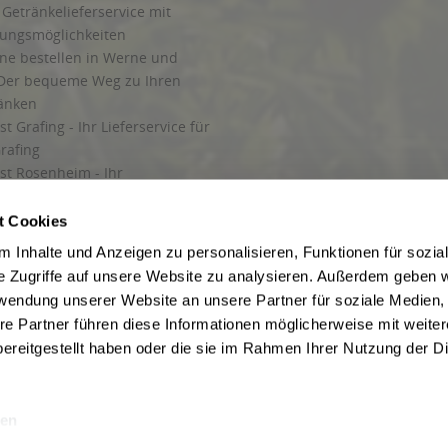
Getränkelieferservice mit
lungsmöglichkeiten
ine bestellen in Werne und
Der bequeme Weg zu Ihren
ränken
t Grafing - Ihr Lieferservice für
rafing
st Rosenheim - Ihr
r Getränkeservice in Rosenheim
ng
t Cookies
rung in Starnberg
 Inhalte und Anzeigen zu personalisieren, Funktionen für sozia
e Zugriffe auf unsere Website zu analysieren. Außerdem geben w
 für Getränke
rwendung unserer Website an unsere Partner für soziale Medien
etränke
re Partner führen diese Informationen möglicherweise mit weite
ereitgestellt haben oder die sie im Rahmen Ihrer Nutzung der D
en
ise inkl. gesetzl. Mehrwertsteuer und ggf. zzgl.
Lieferkosten
, wenn nicht anders b