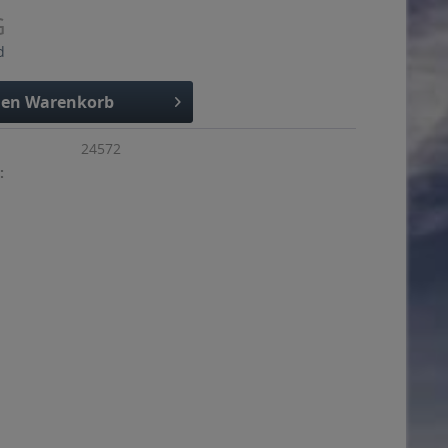
G
d
den
Warenkorb
24572
: