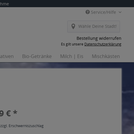
nahme
Service/Hilfe
Wähle Deine Stadt!
Bestellung widerrufen
Es gilt unsere
Datenschutzerklärung
nativen
Bio-Getränke
Milch | Eis
Mischkästen
Ha
9 € *
 zzgl. Erschwerniszuschlag