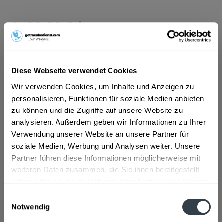
ab 20,00 € *
Inhalt:
1 Liter
inkl. MwSt.
ggf. zzgl. Erschwerniszuschlag
Vorrätig
Diese Webseite verwendet Cookies
In den
Warenkorb
Wir verwenden Cookies, um Inhalte und Anzeigen zu
personalisieren, Funktionen für soziale Medien anbieten
zu können und die Zugriffe auf unsere Website zu
Artikel-Nr.:
25728
analysieren. Außerdem geben wir Informationen zu Ihrer
Verfügbar in:
Verwendung unserer Website an unsere Partner für
Beschreibung
soziale Medien, Werbung und Analysen weiter. Unsere
mehr
Partner führen diese Informationen möglicherweise mit
weiteren Daten zusammen, die Sie ihnen bereitgestellt
"Fürstenfass Verrenberger Lindelberg
haben oder die sie im Rahmen Ihrer Nutzung der Dienste
Kerner Qualitätswein - halbtrocken 1l"
gesammelt haben.
Einwilligungsauswahl
Notwendig
Flaschengröße:
1 - 1,5 l
Datenschutzbestimmungen