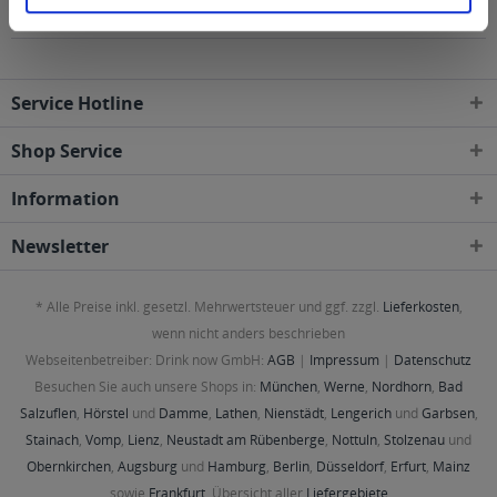
geliefert
Service Hotline
Shop Service
Information
Newsletter
* Alle Preise inkl. gesetzl. Mehrwertsteuer und ggf. zzgl.
Lieferkosten
,
wenn nicht anders beschrieben
Webseitenbetreiber: Drink now GmbH:
AGB
|
Impressum
|
Datenschutz
Besuchen Sie auch unsere Shops in:
München
,
Werne
,
Nordhorn
,
Bad
Salzuflen
,
Hörstel
und
Damme
,
Lathen
,
Nienstädt
,
Lengerich
und
Garbsen
,
Stainach
,
Vomp
,
Lienz
,
Neustadt am Rübenberge
,
Nottuln
,
Stolzenau
und
Obernkirchen
,
Augsburg
und
Hamburg
,
Berlin
,
Düsseldorf
,
Erfurt
,
Mainz
sowie
Frankfurt
. Übersicht aller
Liefergebiete