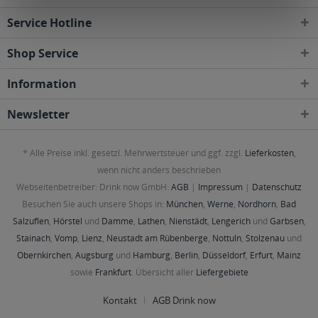
Service Hotline
Shop Service
Information
Newsletter
* Alle Preise inkl. gesetzl. Mehrwertsteuer und ggf. zzgl.
Lieferkosten
,
wenn nicht anders beschrieben
Webseitenbetreiber: Drink now GmbH:
AGB
|
Impressum
|
Datenschutz
Besuchen Sie auch unsere Shops in:
München
,
Werne
,
Nordhorn
,
Bad
Salzuflen
,
Hörstel
und
Damme
,
Lathen
,
Nienstädt
,
Lengerich
und
Garbsen
,
Stainach
,
Vomp
,
Lienz
,
Neustadt am Rübenberge
,
Nottuln
,
Stolzenau
und
Obernkirchen
,
Augsburg
und
Hamburg
,
Berlin
,
Düsseldorf
,
Erfurt
,
Mainz
sowie
Frankfurt
. Übersicht aller
Liefergebiete
Kontakt
AGB Drink now