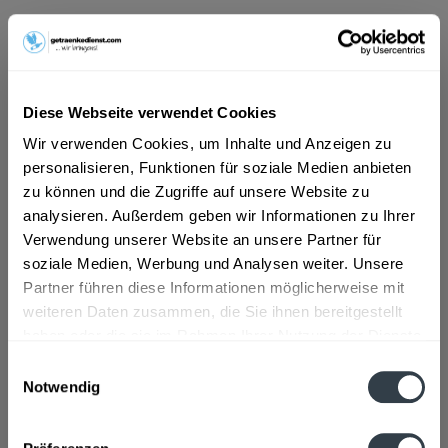
ab 4,19 € *
Inhalt:
0.75 Liter (5,59 € * / 1 Liter)
inkl. MwSt.
ggf. zzgl. Erschwerniszuschlag
Diese Webseite verwendet Cookies
Vorrätig
Wir verwenden Cookies, um Inhalte und Anzeigen zu
personalisieren, Funktionen für soziale Medien anbieten
In den
Warenkorb
zu können und die Zugriffe auf unsere Website zu
analysieren. Außerdem geben wir Informationen zu Ihrer
Artikel-Nr.:
31415
Verwendung unserer Website an unsere Partner für
Verfügbar in:
soziale Medien, Werbung und Analysen weiter. Unsere
Beschreibung
Partner führen diese Informationen möglicherweise mit
mehr
weiteren Daten zusammen, die Sie ihnen bereitgestellt
haben oder die sie im Rahmen Ihrer Nutzung der Dienste
"Pleno Blanco Weißwein trocken 0,75l"
gesammelt haben.
Einwilligungsauswahl
Flaschengröße:
0,7 - 0,75 l
Notwendig
Datenschutzbestimmungen
Fragen zum Artikel?
Weitere Artikel von Pleno Wein