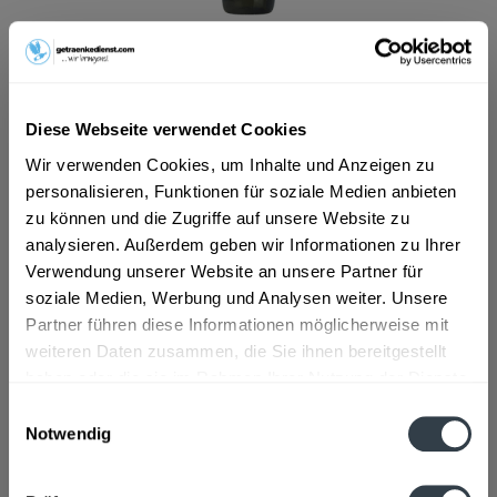
ab 9,99 € *
Inhalt:
0.75 Liter (13,32 € * / 1 Liter)
inkl. MwSt.
ggf. zzgl. Erschwerniszuschlag
Diese Webseite verwendet Cookies
Vorrätig
Wir verwenden Cookies, um Inhalte und Anzeigen zu
In den
Warenkorb
personalisieren, Funktionen für soziale Medien anbieten
zu können und die Zugriffe auf unsere Website zu
analysieren. Außerdem geben wir Informationen zu Ihrer
Artikel-Nr.:
13020
Verwendung unserer Website an unsere Partner für
Verfügbar in:
soziale Medien, Werbung und Analysen weiter. Unsere
Partner führen diese Informationen möglicherweise mit
Beschreibung
weiteren Daten zusammen, die Sie ihnen bereitgestellt
mehr
haben oder die sie im Rahmen Ihrer Nutzung der Dienste
gesammelt haben.
Einwilligungsauswahl
Zutaten und Allergene
Notwendig
Enthält SULFITE
mehr
Datenschutzbestimmungen