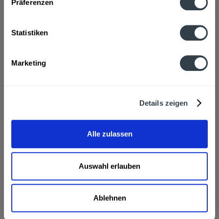
Präferenzen
Hersteller
Weingut Stadler, Hauptstraße 59, 76889 Dierbach
mehr
Statistiken
Alkoholgehalt
12,5% vol
mehr
Marketing
Nährwertangaben
Brennwert 1 kcal / 4 g Kohlenhydrate 8,6 g davon Zucker 8,6
Details zeigen
g Enthält...
mehr
Ähnliche Artikel
Alle zulassen
Kunden haben sich ebenfalls angesehen
Auswahl erlauben
Sauvignon Blanc Weingut Stadler 0,75l wird in den
folgenden Regionen, Städten, Orten und Postleitzahl-
Ablehnen
Gebieten geliefert