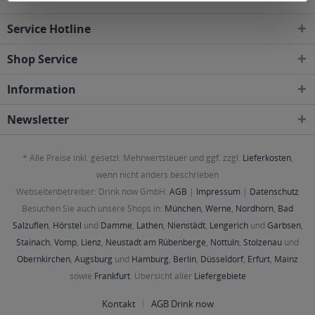
Service Hotline
Shop Service
Information
Newsletter
* Alle Preise inkl. gesetzl. Mehrwertsteuer und ggf. zzgl.
Lieferkosten
,
wenn nicht anders beschrieben
Webseitenbetreiber: Drink now GmbH:
AGB
|
Impressum
|
Datenschutz
Besuchen Sie auch unsere Shops in:
München
,
Werne
,
Nordhorn
,
Bad
Salzuflen
,
Hörstel
und
Damme
,
Lathen
,
Nienstädt
,
Lengerich
und
Garbsen
,
Stainach
,
Vomp
,
Lienz
,
Neustadt am Rübenberge
,
Nottuln
,
Stolzenau
und
Obernkirchen
,
Augsburg
und
Hamburg
,
Berlin
,
Düsseldorf
,
Erfurt
,
Mainz
sowie
Frankfurt
. Übersicht aller
Liefergebiete
Kontakt
AGB Drink now