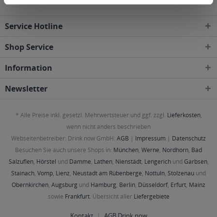
Service Hotline
Shop Service
Information
Newsletter
* Alle Preise inkl. gesetzl. Mehrwertsteuer und ggf. zzgl.
Lieferkosten
,
wenn nicht anders beschrieben
Webseitenbetreiber: Drink now GmbH:
AGB
|
Impressum
|
Datenschutz
Besuchen Sie auch unsere Shops in:
München
,
Werne
,
Nordhorn
,
Bad
Salzuflen
,
Hörstel
und
Damme
,
Lathen
,
Nienstädt
,
Lengerich
und
Garbsen
,
Stainach
,
Vomp
,
Lienz
,
Neustadt am Rübenberge
,
Nottuln
,
Stolzenau
und
Obernkirchen
,
Augsburg
und
Hamburg
,
Berlin
,
Düsseldorf
,
Erfurt
,
Mainz
sowie
Frankfurt
. Übersicht aller
Liefergebiete
Kontakt
AGB Drink now