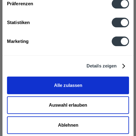
Präferenzen
Fragen zum Artikel?
Weitere Artikel von Weingut Juliusspital
Statistiken
Zutaten und Allergene
Enthält SULFITE
mehr
Enthält SULFITE
Marketing
Anmerkung: Sofern Allergene vorhanden sind, sind diese
mittels Großbuchstaben besonders hervorgehoben
Hersteller
Details zeigen
Weingut Juliusspital, Klinikstr. 1, 97070 Würzburg
mehr
Weingut Juliusspital, Klinikstr. 1, 97070 Würzburg
Alle zulassen
Alkoholgehalt
12,5% vol
mehr
12,5% vol
Auswahl erlauben
Würzburger Abtsleite Riesling Este Lage Juliusspital
0,75l wird in den folgenden Regionen, Städten, Orten
Ablehnen
und Postleitzahl-Gebieten geliefert