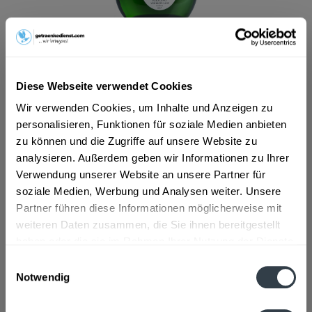
ab 14,99 € *
Inhalt:
0.75 Liter (19,99 € * / 1 Liter)
inkl. MwSt.
ggf. zzgl. Erschwerniszuschlag
Diese Webseite verwendet Cookies
Vorrätig
Wir verwenden Cookies, um Inhalte und Anzeigen zu
personalisieren, Funktionen für soziale Medien anbieten
In den
Warenkorb
zu können und die Zugriffe auf unsere Website zu
analysieren. Außerdem geben wir Informationen zu Ihrer
Artikel-Nr.:
12867
Verwendung unserer Website an unsere Partner für
Verfügbar in:
soziale Medien, Werbung und Analysen weiter. Unsere
Partner führen diese Informationen möglicherweise mit
Beschreibung
weiteren Daten zusammen, die Sie ihnen bereitgestellt
mehr
haben oder die sie im Rahmen Ihrer Nutzung der Dienste
"Würzburger Abtsleite Riesling Este Lage
gesammelt haben.
Einwilligungsauswahl
Juliusspital 0,75l"
Notwendig
Datenschutzbestimmungen
Flaschengröße:
0,7 - 0,75 l